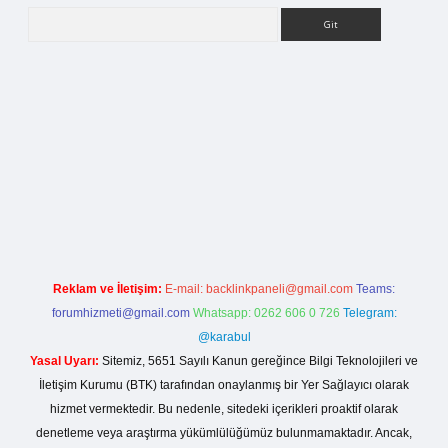
Arama
etci.org
Reklam ve İletişim:
E-mail:
backlinkpaneli@gmail.com
Teams:
forumhizmeti@gmail.com
Whatsapp: 0262 606 0 726
Telegram:
@karabul
Yasal Uyarı:
Sitemiz, 5651 Sayılı Kanun gereğince Bilgi Teknolojileri ve
İletişim Kurumu (BTK) tarafından onaylanmış bir Yer Sağlayıcı olarak
hizmet vermektedir. Bu nedenle, sitedeki içerikleri proaktif olarak
denetleme veya araştırma yükümlülüğümüz bulunmamaktadır. Ancak,