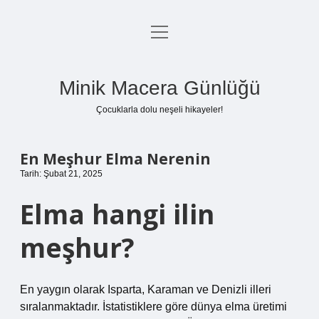
menüyü
Anasayfa
aç
Gizlilik Politikası
Minik Macera Günlüğü
Yasal Uyarı
Çocuklarla dolu neşeli hikayeler!
Hakkımızda
En Meşhur Elma Nerenin
Tarih: Şubat 21, 2025
Elma hangi ilin
meşhur?
En yaygın olarak Isparta, Karaman ve Denizli illeri
sıralanmaktadır. İstatistiklere göre dünya elma üretimi