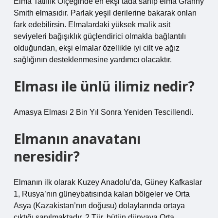
Elma Tatlılık Ölçeğinde en ekşi tada sahip elma Granny
Smith elmasıdır. Parlak yeşil derilerine bakarak onları
fark edebilirsin. Elmalardaki yüksek malik asit
seviyeleri bağışıklık güçlendirici olmakla bağlantılı
olduğundan, ekşi elmalar özellikle iyi cilt ve ağız
sağlığının desteklenmesine yardımcı olacaktır.
Elması ile ünlü ilimiz nedir?
Amasya Elması 2 Bin Yıl Sonra Yeniden Tescillendi.
Elmanın anavatanı
neresidir?
Elmanın ilk olarak Kuzey Anadolu’da, Güney Kafkaslar
1, Rusya’nın güneybatısında kalan bölgeler ve Orta
Asya (Kazakistan’nın doğusu) dolaylarında ortaya
çıktığı sanılmaktadır. 2 Tür, bütün dünyaya Orta