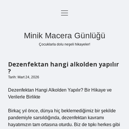
menüyü
Anasayfa
aç
Gizlilik Politikası
Minik Macera Günlüğü
Yasal Uyarı
Çocuklarla dolu neşeli hikayeler!
Hakkımızda
Dezenfektan hangi alkolden yapılır
?
Tarih: Mart 24, 2026
Dezenfektan Hangi Alkolden Yapılır? Bir Hikaye ve
Verilerle Birlikte
Birkaç yıl önce, dünya hiç beklemediğimiz bir şekilde
pandemiyle sarsıldığında, dezenfektan kavramı
hayatımızın tam ortasına oturdu. Biz de tıpkı herkes gibi