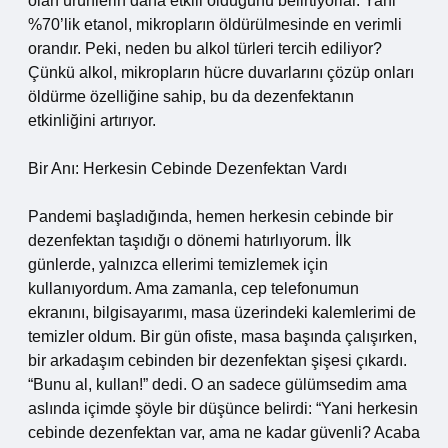
olan ürünlerin daha etkili olduğunu belirtiyorlar. Yani
%70’lik etanol, mikropların öldürülmesinde en verimli
orandır. Peki, neden bu alkol türleri tercih ediliyor?
Çünkü alkol, mikropların hücre duvarlarını çözüp onları
öldürme özelliğine sahip, bu da dezenfektanın
etkinliğini artırıyor.
Bir Anı: Herkesin Cebinde Dezenfektan Vardı
Pandemi başladığında, hemen herkesin cebinde bir
dezenfektan taşıdığı o dönemi hatırlıyorum. İlk
günlerde, yalnızca ellerimi temizlemek için
kullanıyordum. Ama zamanla, cep telefonumun
ekranını, bilgisayarımı, masa üzerindeki kalemlerimi de
temizler oldum. Bir gün ofiste, masa başında çalışırken,
bir arkadaşım cebinden bir dezenfektan şişesi çıkardı.
“Bunu al, kullan!” dedi. O an sadece gülümsedim ama
aslında içimde şöyle bir düşünce belirdi: “Yani herkesin
cebinde dezenfektan var, ama ne kadar güvenli? Acaba