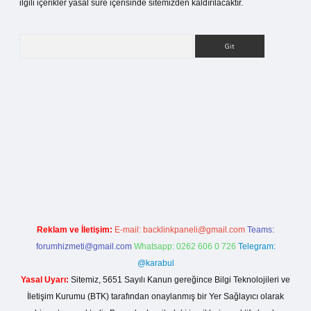
ilgili içerikler yasal süre içerisinde sitemizden kaldırılacaktır.
Arama
etci.org
Reklam ve İletişim:
E-mail:
backlinkpaneli@gmail.com
Teams:
forumhizmeti@gmail.com
Whatsapp: 0262 606 0 726
Telegram:
@karabul
Yasal Uyarı:
Sitemiz, 5651 Sayılı Kanun gereğince Bilgi Teknolojileri ve
İletişim Kurumu (BTK) tarafından onaylanmış bir Yer Sağlayıcı olarak