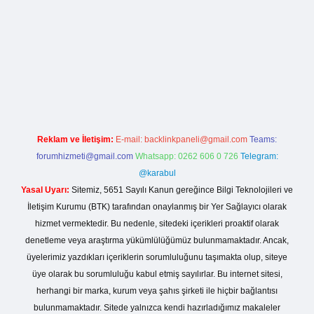
betci.org
Reklam ve İletişim:
E-mail:
backlinkpaneli@gmail.com
Teams:
forumhizmeti@gmail.com
Whatsapp: 0262 606 0 726
Telegram:
@karabul
Yasal Uyarı:
Sitemiz, 5651 Sayılı Kanun gereğince Bilgi Teknolojileri ve
İletişim Kurumu (BTK) tarafından onaylanmış bir Yer Sağlayıcı olarak
hizmet vermektedir. Bu nedenle, sitedeki içerikleri proaktif olarak
denetleme veya araştırma yükümlülüğümüz bulunmamaktadır. Ancak,
üyelerimiz yazdıkları içeriklerin sorumluluğunu taşımakta olup, siteye
üye olarak bu sorumluluğu kabul etmiş sayılırlar. Bu internet sitesi,
herhangi bir marka, kurum veya şahıs şirketi ile hiçbir bağlantısı
bulunmamaktadır. Sitede yalnızca kendi hazırladığımız makaleler