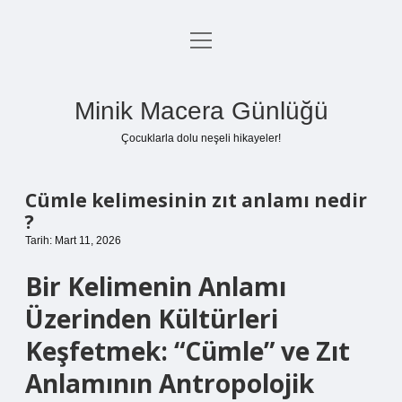
menüyü
Anasayfa
aç
Gizlilik Politikası
Minik Macera Günlüğü
Yasal Uyarı
Çocuklarla dolu neşeli hikayeler!
Hakkımızda
Cümle kelimesinin zıt anlamı nedir
?
Tarih: Mart 11, 2026
Bir Kelimenin Anlamı
Üzerinden Kültürleri
Keşfetmek: “Cümle” ve Zıt
Anlamının Antropolojik