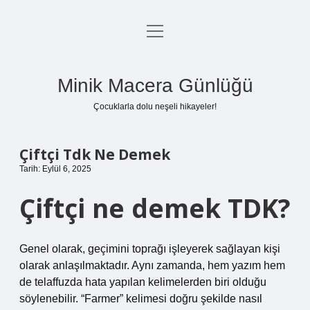
menüyü
Anasayfa
aç
Gizlilik Politikası
Minik Macera Günlüğü
Yasal Uyarı
Çocuklarla dolu neşeli hikayeler!
Hakkımızda
Çiftçi Tdk Ne Demek
Tarih: Eylül 6, 2025
Çiftçi ne demek TDK?
Genel olarak, geçimini toprağı işleyerek sağlayan kişi
olarak anlaşılmaktadır. Aynı zamanda, hem yazım hem
de telaffuzda hata yapılan kelimelerden biri olduğu
söylenebilir. “Farmer” kelimesi doğru şekilde nasıl