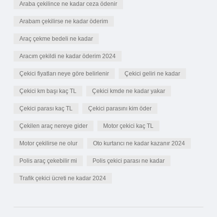
Araba çekilince ne kadar ceza ödenir
Arabam çekilirse ne kadar öderim
Araç çekme bedeli ne kadar
Aracım çekildi ne kadar öderim 2024
Çekici fiyatları neye göre belirlenir
Çekici geliri ne kadar
Çekici km başı kaç TL
Çekici kmde ne kadar yakar
Çekici parası kaç TL
Çekici parasını kim öder
Çekilen araç nereye gider
Motor çekici kaç TL
Motor çekilirse ne olur
Oto kurtarıcı ne kadar kazanır 2024
Polis araç çekebilir mi
Polis çekici parası ne kadar
Trafik çekici ücreti ne kadar 2024