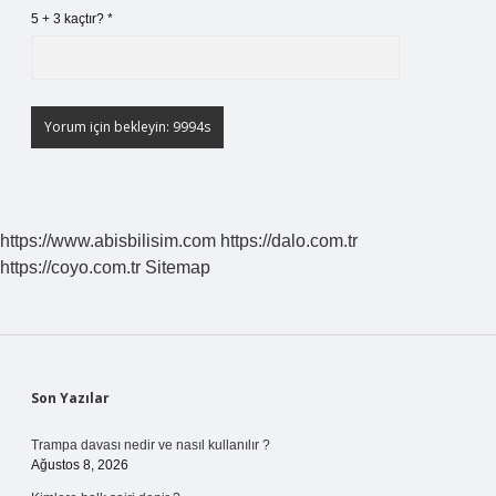
5 + 3 kaçtır?
*
https://www.abisbilisim.com
https://dalo.com.tr
https://coyo.com.tr
Sitemap
Sidebar
Son Yazılar
Trampa davası nedir ve nasıl kullanılır ?
Ağustos 8, 2026