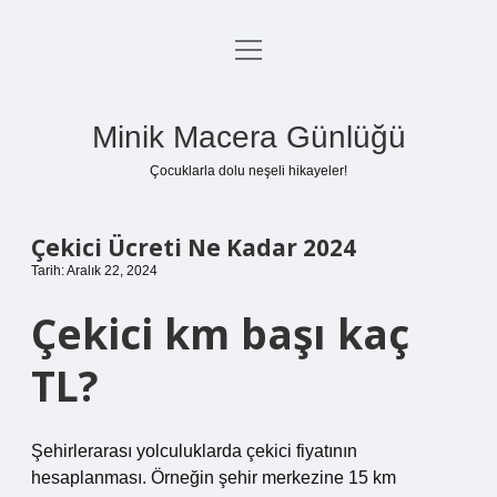
menüyü
Anasayfa
aç
Gizlilik Politikası
Minik Macera Günlüğü
Yasal Uyarı
Çocuklarla dolu neşeli hikayeler!
Hakkımızda
Çekici Ücreti Ne Kadar 2024
Tarih: Aralık 22, 2024
Çekici km başı kaç
TL?
Şehirlerarası yolculuklarda çekici fiyatının
hesaplanması. Örneğin şehir merkezine 15 km