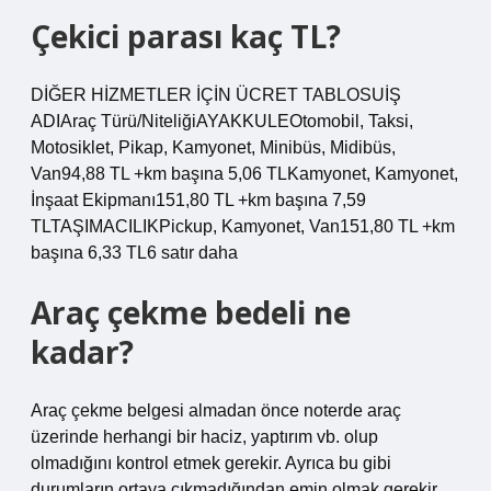
Çekici parası kaç TL?
DİĞER HİZMETLER İÇİN ÜCRET TABLOSUİŞ
ADIAraç Türü/NiteliğiAYAKKULEOtomobil, Taksi,
Motosiklet, Pikap, Kamyonet, Minibüs, Midibüs,
Van94,88 TL +km başına 5,06 TLKamyonet, Kamyonet,
İnşaat Ekipmanı151,80 TL +km başına 7,59
TLTAŞIMACILIKPickup, Kamyonet, Van151,80 TL +km
başına 6,33 TL6 satır daha
Araç çekme bedeli ne
kadar?
Araç çekme belgesi almadan önce noterde araç
üzerinde herhangi bir haciz, yaptırım vb. olup
olmadığını kontrol etmek gerekir. Ayrıca bu gibi
durumların ortaya çıkmadığından emin olmak gerekir.