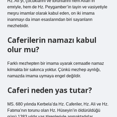
Hz. Ali’yi, çocuklarını ve torunlarını hem Allah’ın
emriyle, hem de Hz. Peygamber’in tayin ve vasiyetiyle
meşru imamlar olarak kabul eden, on iki imama
inanmayı da iman esaslarından biri sayanların
mezhebidir.
Caferilerin namazı kabul
olur mu?
Farklı mezhepten bir imama uyarak cemaatle namaz
kılmakta bir sakınca yoktur. Çünkü mezhep ayrılığı,
namazda imama uymaya engel değildir.
Caferi neden yas tutar?
MS. 680 yılında Kerbela’da Hz. Caferiler, Hz. Ali ve Hz.
Fatıma’nın torunu olan Hz. Hüseyin’in öldürüldüğü
günü 1383 yıldır yas törenleriyle anmaktadırlar.