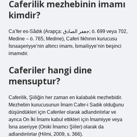
Caferilik mezhebinin imamı
kimdir?
Ca’fer es-Sâdık (Arapça: جعفر الصادق; ö. 699 veya 702,
Medine – ö. 765, Medine), Caferi fıkhının kurucusu
İsnaaşeriyye’nin altıncı imamı, İsmailiyye’nin beşinci
imamıdır.
Caferiler hangi dine
mensuptur?
Caferilik, Şiiliğin her zaman en kalabalık mezhebidir.
Mezhebin kurucusunun İmam Cafer-i Sadık olduğunu
düşündükleri için Caferiler olarak adlandırılırlar ve
ayrıca On İki İmamı kabul ettikleri için İmamiyye veya
İsna aseriyye (Oniki İmamcı Şiiler) olarak da
adlandırılırlar (Hilmi, 2009, s. 366).