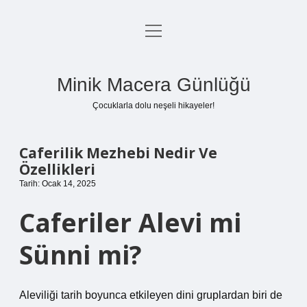
menüyü
Anasayfa
aç
Gizlilik Politikası
Minik Macera Günlüğü
Yasal Uyarı
Çocuklarla dolu neşeli hikayeler!
Hakkımızda
Caferilik Mezhebi Nedir Ve
Özellikleri
Tarih: Ocak 14, 2025
Caferiler Alevi mi
Sünni mi?
Aleviliği tarih boyunca etkileyen dini gruplardan biri de