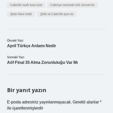
Caferilik nedir kısa özet
Caferiye mezhebi ehli sünnet mi
Şiiler Alevi midir
Şiilik ve Caferilik aynı mı
Önceki Yazı
April Türkçe Anlamı Nedir
Sonraki Yazı
Aöf Final 35 Alma Zorunluluğu Var Mı
Bir yanıt yazın
E-posta adresiniz yayınlanmayacak.
Gerekli alanlar
*
ile işaretlenmişlerdir