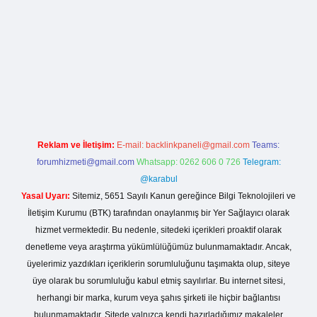
etci.org
Reklam ve İletişim:
E-mail:
backlinkpaneli@gmail.com
Teams:
forumhizmeti@gmail.com
Whatsapp: 0262 606 0 726
Telegram:
@karabul
Yasal Uyarı:
Sitemiz, 5651 Sayılı Kanun gereğince Bilgi Teknolojileri ve
İletişim Kurumu (BTK) tarafından onaylanmış bir Yer Sağlayıcı olarak
hizmet vermektedir. Bu nedenle, sitedeki içerikleri proaktif olarak
denetleme veya araştırma yükümlülüğümüz bulunmamaktadır. Ancak,
üyelerimiz yazdıkları içeriklerin sorumluluğunu taşımakta olup, siteye
üye olarak bu sorumluluğu kabul etmiş sayılırlar. Bu internet sitesi,
herhangi bir marka, kurum veya şahıs şirketi ile hiçbir bağlantısı
bulunmamaktadır. Sitede yalnızca kendi hazırladığımız makaleler