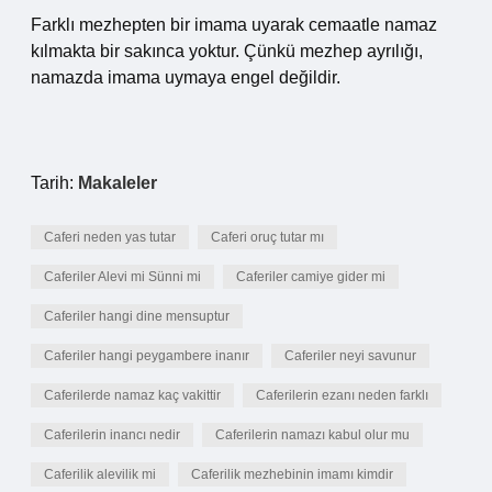
Farklı mezhepten bir imama uyarak cemaatle namaz
kılmakta bir sakınca yoktur. Çünkü mezhep ayrılığı,
namazda imama uymaya engel değildir.
Tarih:
Makaleler
Caferi neden yas tutar
Caferi oruç tutar mı
Caferiler Alevi mi Sünni mi
Caferiler camiye gider mi
Caferiler hangi dine mensuptur
Caferiler hangi peygambere inanır
Caferiler neyi savunur
Caferilerde namaz kaç vakittir
Caferilerin ezanı neden farklı
Caferilerin inancı nedir
Caferilerin namazı kabul olur mu
Caferilik alevilik mi
Caferilik mezhebinin imamı kimdir