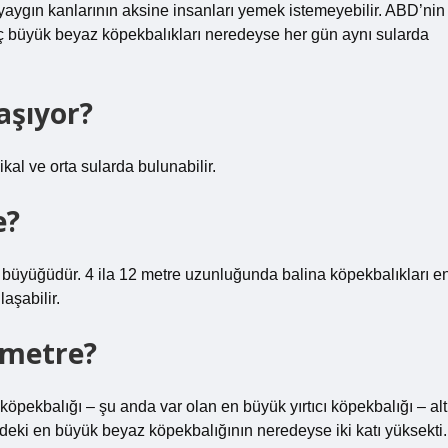
yaygın kanlarının aksine insanları yemek istemeyebilir. ABD’nin
enç büyük beyaz köpekbalıkları neredeyse her gün aynı sularda
aşıyor?
kal ve orta sularda bulunabilir.
e?
n büyüğüdür. 4 ila 12 metre uzunluğunda balina köpekbalıkları e
aşabilir.
 metre?
öpekbalığı – şu anda var olan en büyük yırtıcı köpekbalığı – alt
eki en büyük beyaz köpekbalığının neredeyse iki katı yüksekti.