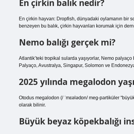
En çirkin balık nedir?
En çirkin hayvan: Dropfish, dünyadaki oylamanın bir sonu
benzeyen bu balık, çirkin hayvanları korumak için der
Nemo balığı gerçek mi?
Atlantik’teki tropikal sularda yaşıyorlar, Nemo palyaç
Palyaço, Avustralya, Singapur, Solomon ve Endonezya’n
2025 yılında megalodon yaş
Otodus megalodon (/ ˈmɛələdɒn/ meg-partiküler “büyük 
olarak bilinir.
Büyük beyaz köpekbalığı in