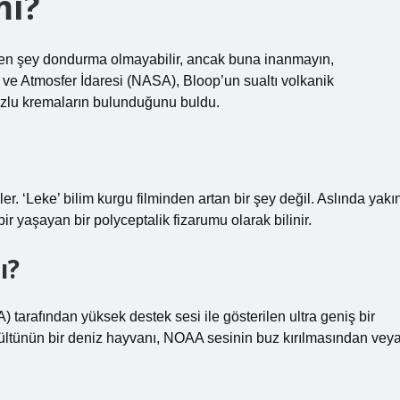
mı?
elen şey dondurma olmayabilir, ancak buna inanmayın,
 ve Atmosfer İdaresi (NASA), Bloop’un sualtı volkanik
uzlu kremaların bulunduğunu buldu.
. ‘Leke’ bilim kurgu filminden artan bir şey değil. Aslında yakı
ir yaşayan bir polyceptalik fizarumu olarak bilinir.
ı?
arafından yüksek destek sesi ile gösterilen ultra geniş bir
ürültünün bir deniz hayvanı, NOAA sesinin buz kırılmasından vey