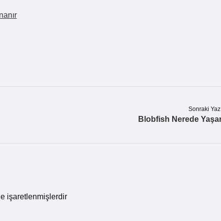
nanır
Sonraki Yaz
Blobfish Nerede Yaşa
le işaretlenmişlerdir