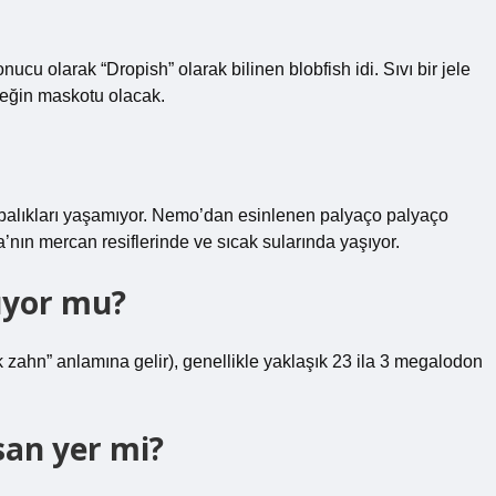
cu olarak “Dropish” olarak bilinen blobfish idi. Sıvı bir jele
neğin maskotu olacak.
o balıkları yaşamıyor. Nemo’dan esinlenen palyaço palyaço
ın mercan resiflerinde ve sıcak sularında yaşıyor.
ıyor mu?
zahn” anlamına gelir), genellikle yaklaşık 23 ila 3 megalodon
san yer mi?