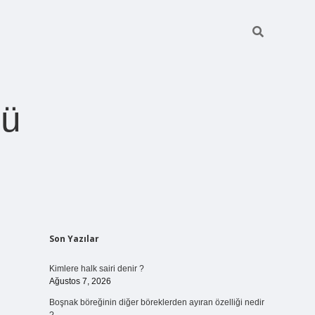
ğü
Sidebar
Son Yazılar
betci.org
Kimlere halk sairi denir ?
Ağustos 7, 2026
Boşnak böreğinin diğer böreklerden ayıran özelliği nedir