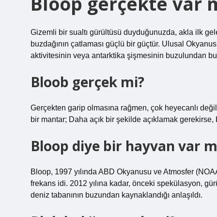
Bloop gerçekte var 
Gizemli bir sualtı gürültüsü duyduğunuzda, akla ilk g
buzdağının çatlaması güçlü bir güçtür. Ulusal Okyanus
aktivitesinin veya antarktika şişmesinin buzulundan b
Bloob gerçek mi?
Gerçekten garip olmasına rağmen, çok heyecanlı değiller
bir mantar; Daha açık bir şekilde açıklamak gerekirse, b
Bloop diye bir hayvan var m
Bloop, 1997 yılında ABD Okyanusu ve Atmosfer (NOAA) t
frekans idi. 2012 yılına kadar, önceki spekülasyon, g
deniz tabanının buzundan kaynaklandığı anlaşıldı.