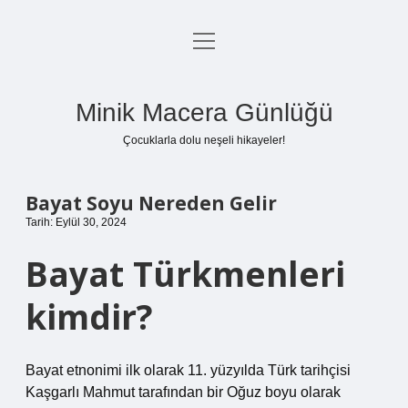
menüyü
Anasayfa
aç
Gizlilik Politikası
Minik Macera Günlüğü
Yasal Uyarı
Çocuklarla dolu neşeli hikayeler!
Hakkımızda
Bayat Soyu Nereden Gelir
Tarih: Eylül 30, 2024
Bayat Türkmenleri
kimdir?
Bayat etnonimi ilk olarak 11. yüzyılda Türk tarihçisi
Kaşgarlı Mahmut tarafından bir Oğuz boyu olarak