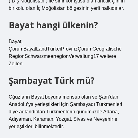
(“Dış Moğolistan”) ile sınır komşusu olan ancak Çin’in
bir kolu olan İç Moğolistan bölgesinin yerli halkıdırlar.
Bayat hangi ülkenin?
Bayat,
ÇorumBayatLandTürkeiProvinzÇorumGeografische
RegionSchwarzmeerregionVerwaltung17 weitere
Zeilen
Şambayat Türk mü?
Oğuzların Bayat boyuna mensup olan ve Şam’dan
Anadolu’ya yerleştikleri için Şambayadı Türkmenleri
diye adlandırılan Türkmenlerin günümüzde Adana,
Adıyaman, Karaman, Yozgat, Sivas ve Nevşehir’e
yerleştikleri bilinmektedir.