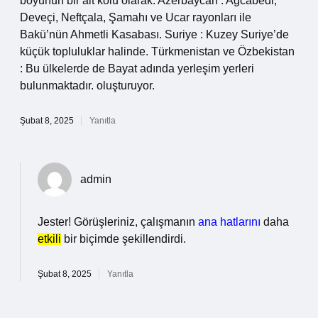
boyunun bir alt kolu olarak. Azerbaycan : Ağcabedi,
Deveçi, Neftçala, Şamahı ve Ucar rayonları ile
Bakü’nün Ahmetli Kasabası. Suriye : Kuzey Suriye’de
küçük topluluklar halinde. Türkmenistan ve Özbekistan
: Bu ülkelerde de Bayat adında yerleşim yerleri
bulunmaktadır. oluşturuyor.
Şubat 8, 2025
Yanıtla
admin
Jester! Görüşleriniz, çalışmanın
ana hatlarını
daha
etkili
bir biçimde şekillendirdi.
Şubat 8, 2025
Yanıtla