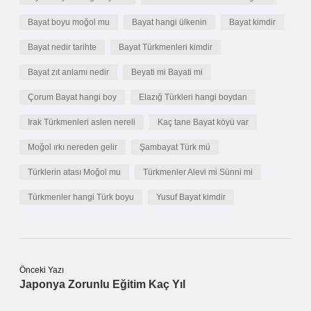
Bayat boyu moğol mu
Bayat hangi ülkenin
Bayat kimdir
Bayat nedir tarihte
Bayat Türkmenleri kimdir
Bayat zıt anlamı nedir
Beyati mi Bayati mi
Çorum Bayat hangi boy
Elazığ Türkleri hangi boydan
Irak Türkmenleri aslen nereli
Kaç tane Bayat köyü var
Moğol ırkı nereden gelir
Şambayat Türk mü
Türklerin atası Moğol mu
Türkmenler Alevi mi Sünni mi
Türkmenler hangi Türk boyu
Yusuf Bayat kimdir
Önceki Yazı
Japonya Zorunlu Eğitim Kaç Yıl