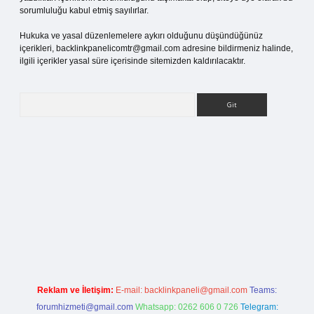
sorumluluğu kabul etmiş sayılırlar.
Hukuka ve yasal düzenlemelere aykırı olduğunu düşündüğünüz
içerikleri,
backlinkpanelicomtr@gmail.com
adresine bildirmeniz halinde,
ilgili içerikler yasal süre içerisinde sitemizden kaldırılacaktır.
Arama
etci.org
Reklam ve İletişim:
E-mail:
backlinkpaneli@gmail.com
Teams:
forumhizmeti@gmail.com
Whatsapp: 0262 606 0 726
Telegram: