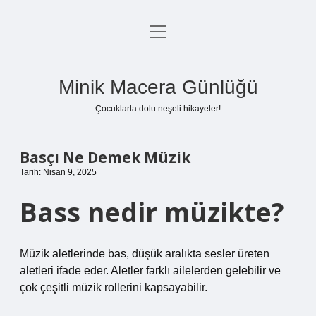
menüyü
Anasayfa
aç
Gizlilik Politikası
Minik Macera Günlüğü
Yasal Uyarı
Çocuklarla dolu neşeli hikayeler!
Hakkımızda
Basçı Ne Demek Müzik
Tarih: Nisan 9, 2025
Bass nedir müzikte?
Müzik aletlerinde bas, düşük aralıkta sesler üreten
aletleri ifade eder. Aletler farklı ailelerden gelebilir ve
çok çeşitli müzik rollerini kapsayabilir.