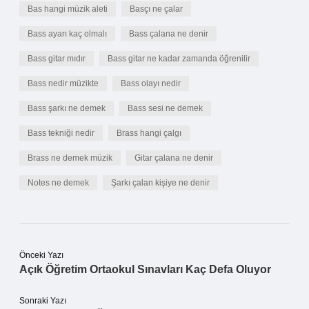
Bas hangi müzik aleti
Basçı ne çalar
Bass ayarı kaç olmalı
Bass çalana ne denir
Bass gitar mıdır
Bass gitar ne kadar zamanda öğrenilir
Bass nedir müzikte
Bass olayı nedir
Bass şarkı ne demek
Bass sesi ne demek
Bass tekniği nedir
Brass hangi çalgı
Brass ne demek müzik
Gitar çalana ne denir
Notes ne demek
Şarkı çalan kişiye ne denir
Önceki Yazı
Açık Öğretim Ortaokul Sınavları Kaç Defa Oluyor
Sonraki Yazı