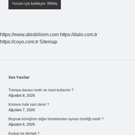
https://www.abisbilisim.com
https://dalo.com.tr
https://coyo.com.tr
Sitemap
Sidebar
Son Yazılar
Trampa davası nedir ve nasıl kullanılır ?
Ağustos 8, 2026
Kimlere halk sairi denir ?
Ağustos 7, 2026
Boşnak böreğinin diğer böreklerden ayıran özelliği nedir ?
Ağustos 6, 2026
Kudup ne demek ?