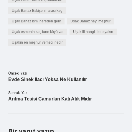
Uşak Banaz arası kaç kilometre
Uşak Banaz Eskişehir arası kaç
Uşak Banaz ismi nereden gelir
Uşak Banaz neyi meşhur
Uşak eşmenin kaç tane köyü var
Uşak ili hangi illere yakın
Uşakın en meşhur yemeği nedir
Önceki Yazı
Evde Sinek Ilacı Yoksa Ne Kullanılır
Sonraki Yazı
Arıtma Tesisi Çamurları Katı Atık Mıdır
Bir yanıt yazın