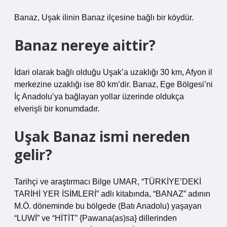
Banaz, Uşak ilinin Banaz ilçesine bağlı bir köydür.
Banaz nereye aittir?
İdari olarak bağlı olduğu Uşak’a uzaklığı 30 km, Afyon il
merkezine uzaklığı ise 80 km’dir. Banaz, Ege Bölgesi’ni
İç Anadolu’ya bağlayan yollar üzerinde oldukça
elverişli bir konumdadır.
Uşak Banaz ismi nereden
gelir?
Tarihçi ve araştırmacı Bilge UMAR, “TÜRKİYE’DEKİ
TARİHİ YER İSİMLERİ” adlı kitabında, “BANAZ” adının
M.Ö. döneminde bu bölgede (Batı Anadolu) yaşayan
“LUWİ” ve “HİTİT” {Pawana(as)sa} dillerinden