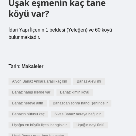
Uşak eşmenin kaç tane
köyü var?
İdari Yapı İlçenin 1 beldesi (Yeleğen) ve 60 köyü
bulunmaktadır.
Tarih:
Makaleler
Afyon Banaz Ankara arası kaç km
Banaz Alevi mi
Banaz hangi illerde var
Banaz kimin köyü
Banaz nereye aittir
Banazdan sonra hangi şehir gelir
Banazın nüfusu kaç
Sivas Banaz nereye bağlıdır
Uşağın en büyük ilçesi hangisidir
Uşağın neyi ünlü