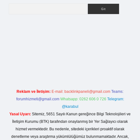
Arama
betci.org
Reklam ve İletişim:
E-mail:
backlinkpaneli@gmail.com
Teams:
forumhizmeti@gmail.com
Whatsapp: 0262 606 0 726
Telegram:
@karabul
Yasal Uyarı:
Sitemiz, 5651 Sayılı Kanun gereğince Bilgi Teknolojileri ve
İletişim Kurumu (BTK) tarafından onaylanmış bir Yer Sağlayıcı olarak
hizmet vermektedir. Bu nedenle, sitedeki içerikleri proaktif olarak
denetleme veya araştırma yükümlülüğümüz bulunmamaktadır. Ancak,