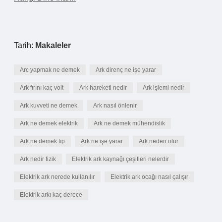
Tarih:
Makaleler
Arc yapmak ne demek
Ark direnç ne işe yarar
Ark fırını kaç volt
Ark hareketi nedir
Ark işlemi nedir
Ark kuvveti ne demek
Ark nasıl önlenir
Ark ne demek elektrik
Ark ne demek mühendislik
Ark ne demek tıp
Ark ne işe yarar
Ark neden olur
Ark nedir fizik
Elektrik ark kaynağı çeşitleri nelerdir
Elektrik ark nerede kullanılır
Elektrik ark ocağı nasıl çalışır
Elektrik arkı kaç derece