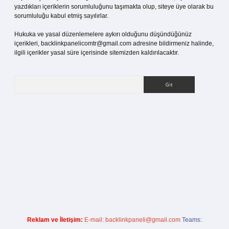
yazdıkları içeriklerin sorumluluğunu taşımakta olup, siteye üye olarak bu
sorumluluğu kabul etmiş sayılırlar.
Hukuka ve yasal düzenlemelere aykırı olduğunu düşündüğünüz
içerikleri,
backlinkpanelicomtr@gmail.com
adresine bildirmeniz halinde,
ilgili içerikler yasal süre içerisinde sitemizden kaldırılacaktır.
Arama
tci.org
Reklam ve İletişim:
E-mail:
backlinkpaneli@gmail.com
Teams: