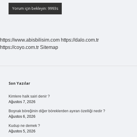
https://www.abisbilisim.com
https://dalo.com.tr
https://coyo.com.tr
Sitemap
Sidebar
Son Yazılar
Kimlere halk sairi denir ?
Ağustos 7, 2026
Boşnak böreğinin diğer böreklerden ayıran özelliği nedir ?
Ağustos 6, 2026
Kudup ne demek ?
Ağustos 5, 2026