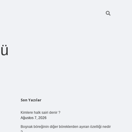
ğü
Sidebar
Son Yazılar
betci.org
Kimlere halk sairi denir ?
Ağustos 7, 2026
Boşnak böreğinin diğer böreklerden ayıran özelliği nedir