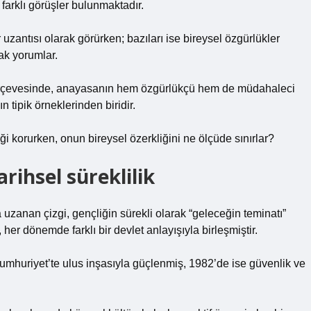
farklı görüşler bulunmaktadır.
uzantısı olarak görürken; bazıları ise bireysel özgürlükler
ak yorumlar.
erçevesinde, anayasanın hem özgürlükçü hem de müdahaleci
n tipik örneklerinden biridir.
i korurken, onun bireysel özerkliğini ne ölçüde sınırlar?
rihsel süreklilik
anan çizgi, gençliğin sürekli olarak “geleceğin teminatı”
er dönemde farklı bir devlet anlayışıyla birleşmiştir.
mhuriyet’te ulus inşasıyla güçlenmiş, 1982’de ise güvenlik ve