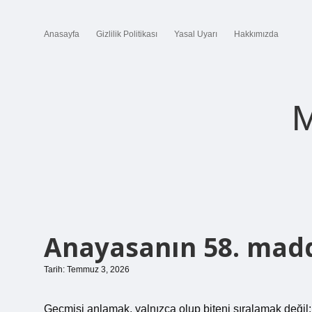
Anasayfa
Gizlilik Politikası
Yasal Uyarı
Hakkımızda
M
Anayasanın 58. madd
Tarih: Temmuz 3, 2026
Geçmişi anlamak, yalnızca olup biteni sıralamak deği