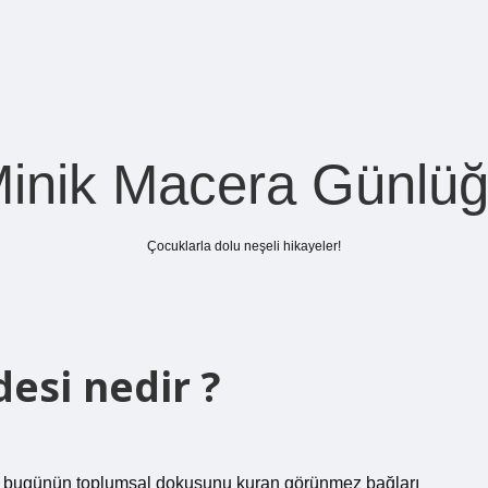
inik Macera Günlü
Çocuklarla dolu neşeli hikayeler!
esi nedir ?
l; bugünün toplumsal dokusunu kuran görünmez bağları