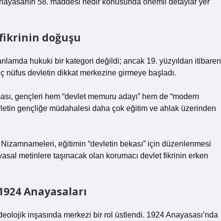
 Anayasanın 58. maddesi nedir konusunda önemli detaylar yer
fikrinin doğuşu
lamda hukuki bir kategori değildi; ancak 19. yüzyıldan itibaren
nç nüfus devletin dikkat merkezine girmeye başladı.
ası, gençleri hem “devlet memuru adayı” hem de “modern
evletin gençliğe müdahalesi daha çok eğitim ve ahlak üzerinden
if Nizamnameleri, eğitimin “devletin bekası” için düzenlenmesi
ayasal metinlere taşınacak olan korumacı devlet fikrinin erken
1924 Anayasaları
ideolojik inşasında merkezi bir rol üstlendi. 1924 Anayasası’nda