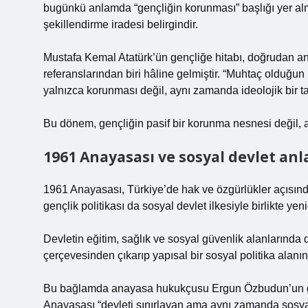
bugünkü anlamda “gençliğin korunması” başlığı yer alm
şekillendirme iradesi belirgindir.
Mustafa Kemal Atatürk’ün gençliğe hitabı, doğrudan a
referanslarından biri hâline gelmiştir. “Muhtaç olduğun
yalnızca korunması değil, aynı zamanda ideolojik bir t
Bu dönem, gençliğin pasif bir korunma nesnesi değil, akt
1961 Anayasası ve sosyal devlet anla
1961 Anayasası, Türkiye’de hak ve özgürlükler açısınd
gençlik politikası da sosyal devlet ilkesiyle birlikte yen
Devletin eğitim, sağlık ve sosyal güvenlik alanlarında 
çerçevesinden çıkarıp yapısal bir sosyal politika alanına
Bu bağlamda anayasa hukukçusu Ergun Özbudun’un ge
Anayasası “devleti sınırlayan ama aynı zamanda sosyal 