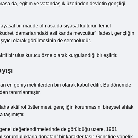
asa da, eğitim ve vatandaşlık üzerinden devletin gençliği
nayasal bir madde olmasa da siyasal kültürün temel
 kudret, damarlarındaki asil kanda mevcuttur” ifadesi, gençliğin
aşıyıcı olarak görülmesinin de sembolüdür.
if bir ulus kurucu özne olarak kurgulandığı bir eşiktir.
yışı
an en geniş metinlerden biri olarak kabul edilir. Bu dönemde
iden tanımlanmıştır.
daha aktif rol üstlenmesi, gençliğin korunmasını bireysel ahlak
 taşımıştır.
nel değerlendirmelerinde de görüldüğü üzere, 1961
sorumluluklarla donatan” bir karakter taşır. Gençliğe yönelik