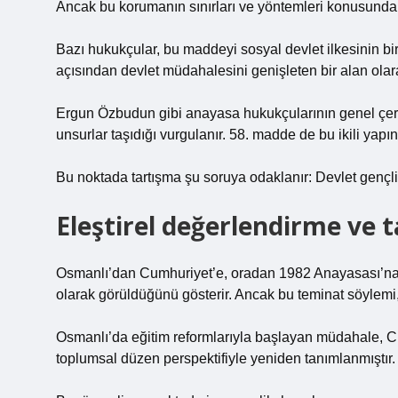
Ancak bu korumanın sınırları ve yöntemleri konusunda 
Bazı hukukçular, bu maddeyi sosyal devlet ilkesinin bir 
açısından devlet müdahalesini genişleten bir alan olar
Ergun Özbudun gibi anayasa hukukçularının genel ç
unsurlar taşıdığı vurgulanır. 58. madde de bu ikili yapını
Bu noktada tartışma şu soruya odaklanır: Devlet gençliğ
Eleştirel değerlendirme ve ta
Osmanlı’dan Cumhuriyet’e, oradan 1982 Anayasası’na uz
olarak görüldüğünü gösterir. Ancak bu teminat söylemi, h
Osmanlı’da eğitim reformlarıyla başlayan müdahale, Cu
toplumsal düzen perspektifiyle yeniden tanımlanmıştır.