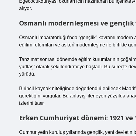
Egecocukdunyasi okurları için hazırlanan bu içerikte
alıyor.
Osmanlı modernleşmesi ve gençlik 
Osmanlı İmparatorluğu’nda “gençlik” kavramı modern an
eğitim reformları ve askerî modernleşme ile birlikte ge
Tanzimat sonrası dönemde eğitim kurumlarının çoğalm
yurttaş” olarak şekillendirmeye başladı. Bu süreçte d
yürüdü.
Birincil kaynak niteliğinde değerlendirilebilecek Maar
gerektiğini vurgular. Bu anlayış, ilerleyen yüzyılda an
izlerini taşır.
Erken Cumhuriyet dönemi: 1921 ve 
Cumhuriyetin kuruluş yıllarında gençlik, yeni devletin 