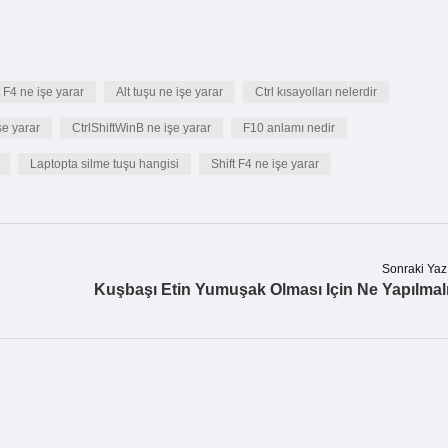
t F4 ne işe yarar
Alt tuşu ne işe yarar
Ctrl kısayolları nelerdir
şe yarar
CtrlShiftWinB ne işe yarar
F10 anlamı nedir
Laptopta silme tuşu hangisi
Shift F4 ne işe yarar
Sonraki Yaz
Kuşbaşı Etin Yumuşak Olması Için Ne Yapılmal