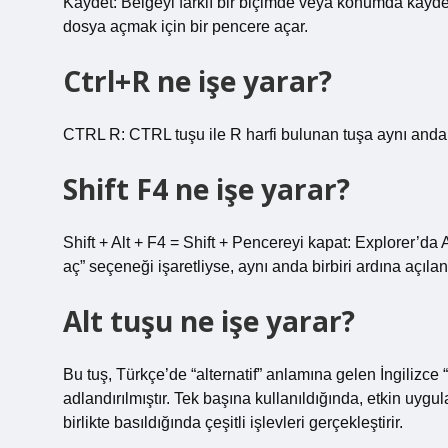
Kaydet: Belgeyi farklı bir biçimde veya konumda kayde
dosya açmak için bir pencere açar.
Ctrl+R ne işe yarar?
CTRL R: CTRL tuşu ile R harfi bulunan tuşa aynı anda ba
Shift F4 ne işe yarar?
Shift + Alt + F4 = Shift + Pencereyi kapat: Explorer’da
aç” seçeneği işaretliyse, aynı anda birbiri ardına açılan
Alt tuşu ne işe yarar?
Bu tuş, Türkçe’de “alternatif” anlamına gelen İngilizce “
adlandırılmıştır. Tek başına kullanıldığında, etkin uyg
birlikte basıldığında çeşitli işlevleri gerçekleştirir.