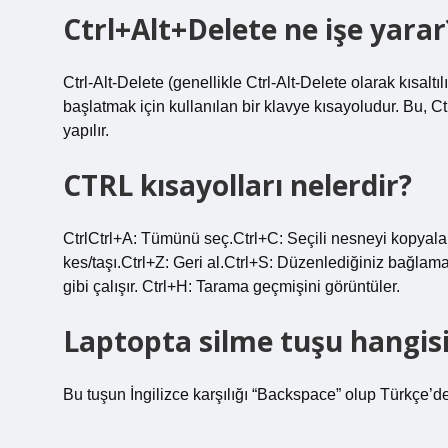
Ctrl+Alt+Delete ne işe yarar
Ctrl-Alt-Delete (genellikle Ctrl-Alt-Delete olarak kısalt
başlatmak için kullanılan bir klavye kısayoludur. Bu, C
yapılır.
CTRL kısayolları nelerdir?
CtrlCtrl+A: Tümünü seç.Ctrl+C: Seçili nesneyi kopyala.C
kes/taşı.Ctrl+Z: Geri al.Ctrl+S: Düzenlediğiniz bağlama
gibi çalışır. Ctrl+H: Tarama geçmişini görüntüler.
Laptopta silme tuşu hangis
Bu tuşun İngilizce karşılığı “Backspace” olup Türkçe’