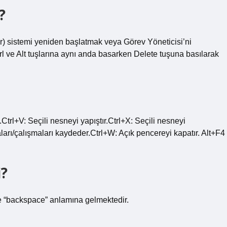
?
ılır) sistemi yeniden başlatmak veya Görev Yöneticisi’ni
trl ve Alt tuşlarına aynı anda basarken Delete tuşuna basılarak
trl+V: Seçili nesneyi yapıştır.Ctrl+X: Seçili nesneyi
ları/çalışmaları kaydeder.Ctrl+W: Açık pencereyi kapatır. Alt+F4
i?
de “backspace” anlamına gelmektedir.