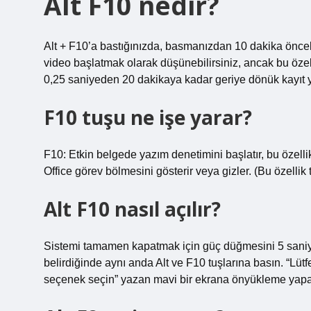
Alt F10 nedir?
Alt + F10’a bastığınızda, basmanızdan 10 dakika öncek
video başlatmak olarak düşünebilirsiniz, ancak bu özelli
0,25 saniyeden 20 dakikaya kadar geriye dönük kayıt y
F10 tuşu ne işe yarar?
F10: Etkin belgede yazım denetimini başlatır, bu öze
Office görev bölmesini gösterir veya gizler. (Bu özellik
Alt F10 nasıl açılır?
Sistemi tamamen kapatmak için güç düğmesini 5 saniye 
belirdiğinde aynı anda Alt ve F10 tuşlarına basın. “Lütf
seçenek seçin” yazan mavi bir ekrana önyükleme yapac