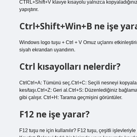
CTRL+Shift+V klavye kısayolu yalnızca kopyaladığınız
yapıştırır.
Ctrl+Shift+Win+B ne işe yar
Windows logo tuşu + Ctrl + V Omuz uçlarını etkinleştiri
siyah ekrandan uyandırın.
Ctrl kısayolları nelerdir?
CtrlCtrl+A: Tümünü seç.Ctrl+C: Seçili nesneyi kopyala.C
kes/taşı.Ctrl+Z: Geri al.Ctrl+S: Düzenlediğiniz bağlama
gibi çalışır. Ctrl+H: Tarama geçmişini görüntüler.
F12 ne işe yarar?
F12 tuşu ne için kullanılır? F12 tuşu, çeşitli işlevleriy