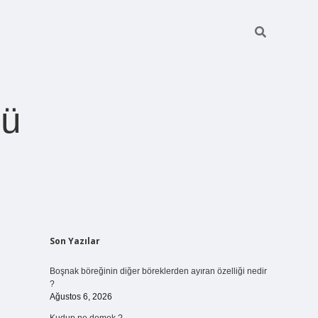
ğü
Sidebar
Son Yazılar
betci.org
Boşnak böreğinin diğer böreklerden ayıran özelliği nedir
?
Ağustos 6, 2026