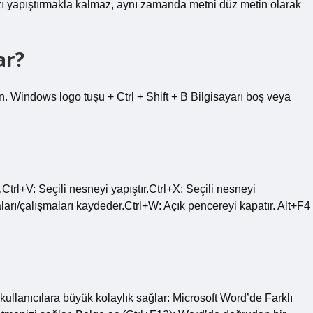
ı yapıştırmakla kalmaz, aynı zamanda metni düz metin olarak
ar?
n. Windows logo tuşu + Ctrl + Shift + B Bilgisayarı boş veya
trl+V: Seçili nesneyi yapıştır.Ctrl+X: Seçili nesneyi
ları/çalışmaları kaydeder.Ctrl+W: Açık pencereyi kapatır. Alt+F4
le kullanıcılara büyük kolaylık sağlar: Microsoft Word’de Farklı