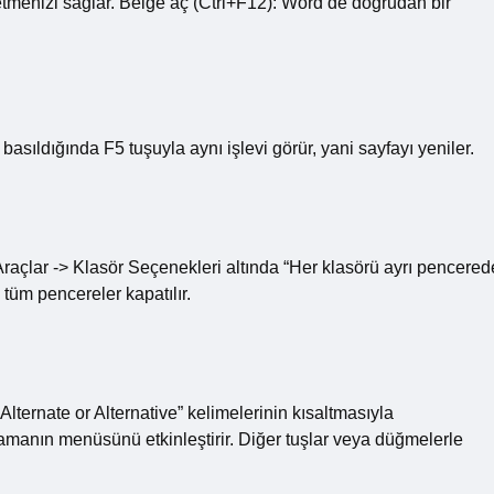
tmenizi sağlar. Belge aç (Ctrl+F12): Word’de doğrudan bir
sıldığında F5 tuşuyla aynı işlevi görür, yani sayfayı yeniler.
 Araçlar -> Klasör Seçenekleri altında “Her klasörü ayrı pencered
 tüm pencereler kapatılır.
Alternate or Alternative” kelimelerinin kısaltmasıyla
ulamanın menüsünü etkinleştirir. Diğer tuşlar veya düğmelerle