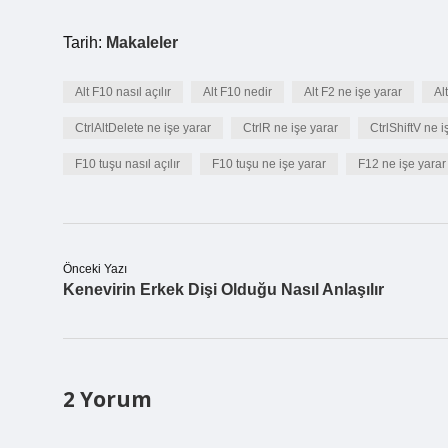
Tarih:
Makaleler
Alt F10 nasıl açılır
Alt F10 nedir
Alt F2 ne işe yarar
Al
CtrlAltDelete ne işe yarar
CtrlR ne işe yarar
CtrlShiftV ne i
F10 tuşu nasıl açılır
F10 tuşu ne işe yarar
F12 ne işe yarar
Önceki Yazı
Kenevirin Erkek Dişi Olduğu Nasıl Anlaşılır
2 Yorum