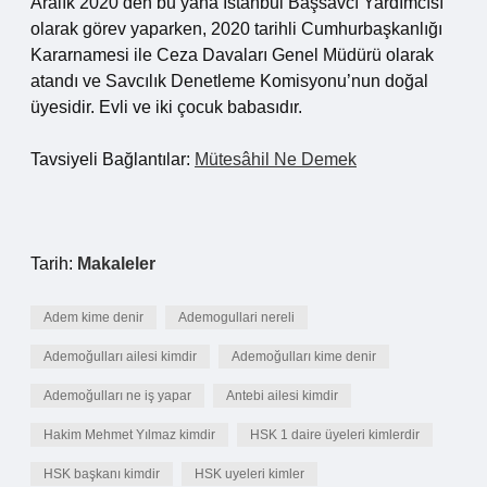
Aralık 2020’den bu yana İstanbul Başsavcı Yardımcısı
olarak görev yaparken, 2020 tarihli Cumhurbaşkanlığı
Kararnamesi ile Ceza Davaları Genel Müdürü olarak
atandı ve Savcılık Denetleme Komisyonu’nun doğal
üyesidir. Evli ve iki çocuk babasıdır.
Tavsiyeli Bağlantılar:
Mütesâhil Ne Demek
Tarih:
Makaleler
Adem kime denir
Ademogullari nereli
Ademoğulları ailesi kimdir
Ademoğulları kime denir
Ademoğulları ne iş yapar
Antebi ailesi kimdir
Hakim Mehmet Yılmaz kimdir
HSK 1 daire üyeleri kimlerdir
HSK başkanı kimdir
HSK uyeleri kimler