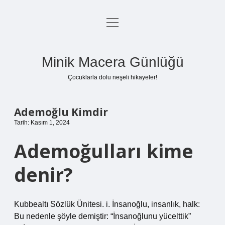
menüyü
Anasayfa
aç
Gizlilik Politikası
Minik Macera Günlüğü
Yasal Uyarı
Çocuklarla dolu neşeli hikayeler!
Hakkımızda
Ademoğlu Kimdir
Tarih: Kasım 1, 2024
Ademoğulları kime
denir?
Kubbealtı Sözlük Ünitesi. i. İnsanoğlu, insanlık, halk:
Bu nedenle şöyle demiştir: “İnsanoğlunu yücelttik”