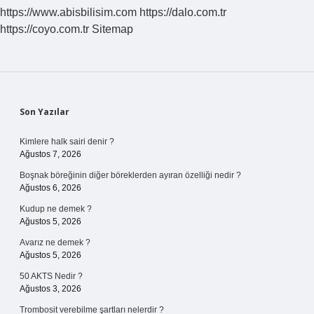
https://www.abisbilisim.com
https://dalo.com.tr
https://coyo.com.tr
Sitemap
Sidebar
Son Yazılar
Kimlere halk sairi denir ?
Ağustos 7, 2026
Boşnak böreğinin diğer böreklerden ayıran özelliği nedir ?
Ağustos 6, 2026
Kudup ne demek ?
Ağustos 5, 2026
Avarız ne demek ?
Ağustos 5, 2026
50 AKTS Nedir ?
Ağustos 3, 2026
Trombosit verebilme şartları nelerdir ?