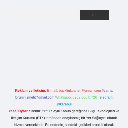
Arama
rg
Reklam ve İletişim:
E-mail:
backlinkpaneli@gmail.com
Teams:
forumhizmeti@gmail.com
Whatsapp: 0262 606 0 726
Telegram:
@karabul
Yasal Uyarı:
Sitemiz, 5651 Sayılı Kanun gereğince Bilgi Teknolojileri ve
İletişim Kurumu (BTK) tarafından onaylanmış bir Yer Sağlayıcı olarak
hizmet vermektedir. Bu nedenle, sitedeki içerikleri proaktif olarak