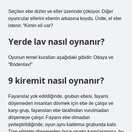
Seçilen ebe dizler ve eller üzerinde çöküyor. Diğer
oyuncular ellerini ebenin arkasına koydu. Üstte, el ebe
istenir. “Kimin eli var?
Yerde lav nasıl oynanır?
Oyunun temel kuralları aşağıdaki gibidir: Odaya ve
“Bodenlav!”
9 kiremit nasıl oynanır?
Fayanslar yok edildiğinde, grubun ebesi, fayans
döşemeden insanları dövmek için ebe ile çalışır ve
karşı grup, fayansları ebe tarafından vurulmadan
döşemeye çalışır. Fayans ebe olmadan
yerleştirildiğinde, oyun aynı kaldırma grubunda kalır.
Tüm eğimler döşemeden önce grupta karşılaşmışsa, bu