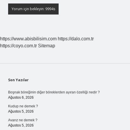
https://www.abisbilisim.com
https://dalo.com.tr
https://coyo.com.tr
Sitemap
Sidebar
Son Yazılar
Boşnak böreğinin diğer böreklerden ayıran özelliği nedir ?
Ağustos 6, 2026
Kudup ne demek ?
Ağustos 5, 2026
Avarız ne demek ?
Ağustos 5, 2026