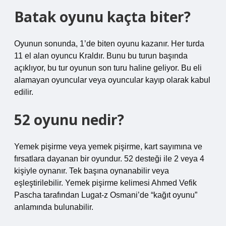
Batak oyunu kaçta biter?
Oyunun sonunda, 1’de biten oyunu kazanır. Her turda
11 el alan oyuncu Kraldır. Bunu bu turun başında
açıklıyor, bu tur oyunun son turu haline geliyor. Bu eli
alamayan oyuncular veya oyuncular kayıp olarak kabul
edilir.
52 oyunu nedir?
Yemek pişirme veya yemek pişirme, kart sayımına ve
fırsatlara dayanan bir oyundur. 52 desteği ile 2 veya 4
kişiyle oynanır. Tek başına oynanabilir veya
eşleştirilebilir. Yemek pişirme kelimesi Ahmed Vefik
Pascha tarafından Lugat-z Osmani’de “kağıt oyunu”
anlamında bulunabilir.