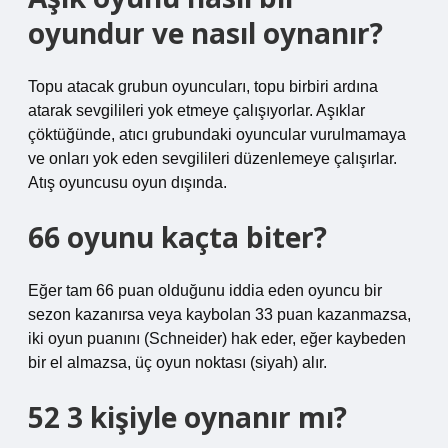
oyundur ve nasıl oynanır?
Topu atacak grubun oyuncuları, topu birbiri ardına
atarak sevgilileri yok etmeye çalışıyorlar. Aşıklar
çöktüğünde, atıcı grubundaki oyuncular vurulmamaya
ve onları yok eden sevgilileri düzenlemeye çalışırlar.
Atış oyuncusu oyun dışında.
66 oyunu kaçta biter?
Eğer tam 66 puan olduğunu iddia eden oyuncu bir
sezon kazanırsa veya kaybolan 33 puan kazanmazsa,
iki oyun puanını (Schneider) hak eder, eğer kaybeden
bir el almazsa, üç oyun noktası (siyah) alır.
52 3 kişiyle oynanır mı?