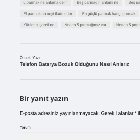
6 parmak ne anlama gelir
Beş parmağın anlamı ne
Beş pa
El parmakları neyi ifade eder
En güçlü parmak hangi parmak
Kürtlerin işareti ne
Neden 5 parmağımız var
Neden 5 parm
Önceki Yazı
Telefon Batarya Bozuk Olduğunu Nasıl Anlarız
Bir yanıt yazın
E-posta adresiniz yayınlanmayacak.
Gerekli alanlar
*
i
Yorum