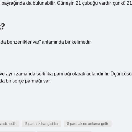
 bayrağında da bulunabilir. Güneşin 21 çubuğu vardır, çünkü 21
k?
unda benzerlikler var” anlamında bir kelimedir.
e aynı zamanda sertifika parmağı olarak adlandırılır. Üçüncüsü
a bir serçe parmağı var.
 adı nedir
5 parmak hangisi tıp
5 parmak ne anlama gelir