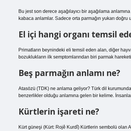
Bu jest son derece aşağılayıcı bir aşağılama anlamına geli
kabaca anlamlar. Sadece orta parmağın yukarı doğru u
El içi hangi organı temsil ed
Primatların beynindeki eli temsil eden alan, diğer hay
bozuklukların ilk semptomlarından biri parmak hareketi
Beş parmağın anlamı ne?
Atasözü (TDK) ne anlama geliyor? Türk dil kurumundan so
benzerlikler olduğu anlamına gelen bir kelime. İnsanlar 
Kürtlerin işareti ne?
Kürt güneşi (Kürt: Rojê Kurdî) Kürtlerin sembolü olan Alt