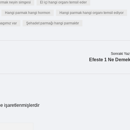
rmak neyin simgesi
El içi hangi organı temsil eder
Hangi parmak hangi hormon
Hangi parmak hangi organı temsil ediyor
agımız var
Şehadet parmağı hangi parmaktır
Sonraki Yaz
Efeste 1 Ne Deme
le işaretlenmişlerdir