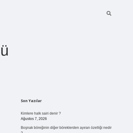
ğü
Sidebar
Son Yazılar
betci.org
Kimlere halk sairi denir ?
Ağustos 7, 2026
Boşnak böreğinin diğer böreklerden ayıran özelliği nedir