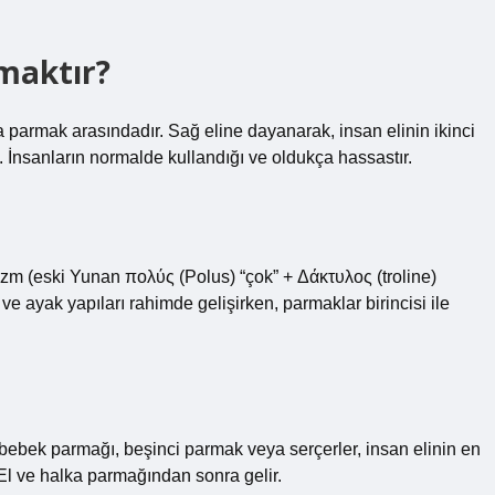
maktır?
parmak arasındadır. Sağ eline dayanarak, insan elinin ikinci
. İnsanların normalde kullandığı ve oldukça hassastır.
ilizm (eski Yunan πολύς (Polus) “çok” + Δάκτυλος (troline)
ve ayak yapıları rahimde gelişirken, parmaklar birincisi ile
bek parmağı, beşinci parmak veya serçerler, insan elinin en
El ve halka parmağından sonra gelir.