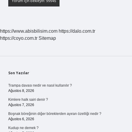
https://www.abisbilisim.com
https://dalo.com.tr
https://coyo.com.tr
Sitemap
Sidebar
Son Yazılar
Trampa davası nedir ve nasıl kullanılır ?
Ağustos 8, 2026
Kimlere halk sairi denir ?
Ağustos 7, 2026
Boşnak böreğinin diğer böreklerden ayıran özelliği nedir ?
Ağustos 6, 2026
Kudup ne demek ?