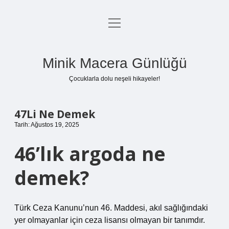
menüyü
Anasayfa
aç
Gizlilik Politikası
Minik Macera Günlüğü
Yasal Uyarı
Çocuklarla dolu neşeli hikayeler!
Hakkımızda
47Li Ne Demek
Tarih: Ağustos 19, 2025
46’lık argoda ne
demek?
Türk Ceza Kanunu’nun 46. Maddesi, akıl sağlığındaki
yer olmayanlar için ceza lisansı olmayan bir tanımdır.