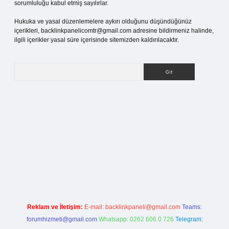
sorumluluğu kabul etmiş sayılırlar.
Hukuka ve yasal düzenlemelere aykırı olduğunu düşündüğünüz
içerikleri,
backlinkpanelicomtr@gmail.com
adresine bildirmeniz halinde,
ilgili içerikler yasal süre içerisinde sitemizden kaldırılacaktır.
Arama
rg
Reklam ve İletişim:
E-mail:
backlinkpaneli@gmail.com
Teams:
forumhizmeti@gmail.com
Whatsapp: 0262 606 0 726
Telegram: