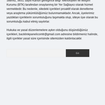
Sitemiz, 5651 Sayılı Kanun gereğince Bilgi Teknolojileri ve İletişim
Kurumu (BTK) tarafından onaylanmış bir Yer Sağlayıcı olarak hizmet
vermektedir. Bu nedenle, sitedeki içerikleri proaktif olarak denetleme
veya araştırma yükümlülüğümüz bulunmamaktadır. Ancak, üyelerimiz
yazdıkları içeriklerin sorumluluğunu taşımakta olup, siteye üye olarak bu
sorumluluğu kabul etmiş sayılırlar.
Hukuka ve yasal düzenlemelere aykırı olduğunu düşündüğünüz
içerikleri,
backlinkpanelicomtr@gmail.com
adresine bildirmeniz halinde,
ilgili içerikler yasal süre içerisinde sitemizden kaldırılacaktır.
Arama
betci.org