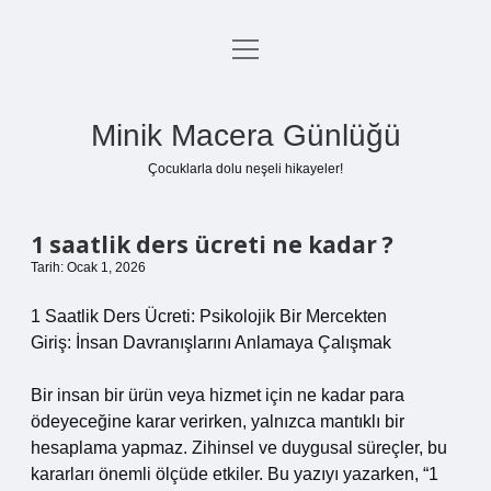
menüyü
Anasayfa
aç
Gizlilik Politikası
Minik Macera Günlüğü
Yasal Uyarı
Çocuklarla dolu neşeli hikayeler!
Hakkımızda
1 saatlik ders ücreti ne kadar ?
Tarih: Ocak 1, 2026
1 Saatlik Ders Ücreti: Psikolojik Bir Mercekten
Giriş: İnsan Davranışlarını Anlamaya Çalışmak
Bir insan bir ürün veya hizmet için ne kadar para
ödeyeceğine karar verirken, yalnızca mantıklı bir
hesaplama yapmaz. Zihinsel ve duygusal süreçler, bu
kararları önemli ölçüde etkiler. Bu yazıyı yazarken, “1