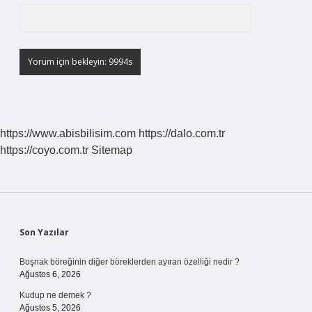
https://www.abisbilisim.com
https://dalo.com.tr
https://coyo.com.tr
Sitemap
Sidebar
Son Yazılar
Boşnak böreğinin diğer böreklerden ayıran özelliği nedir ?
Ağustos 6, 2026
Kudup ne demek ?
Ağustos 5, 2026