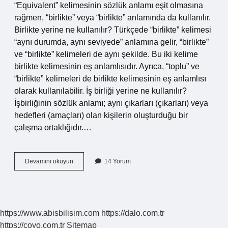
“Equivalent” kelimesinin sözlük anlamı eşit olmasına
rağmen, “birlikte” veya “birlikte” anlamında da kullanılır.
Birlikte yerine ne kullanılır? Türkçede “birlikte” kelimesi
“aynı durumda, aynı seviyede” anlamına gelir, “birlikte”
ve “birlikte” kelimeleri de aynı şekilde. Bu iki kelime
birlikte kelimesinin eş anlamlısıdır. Ayrıca, “toplu” ve
“birlikte” kelimeleri de birlikte kelimesinin eş anlamlısı
olarak kullanılabilir. İş birliği yerine ne kullanılır?
İşbirliğinin sözlük anlamı; aynı çıkarları (çıkarları) veya
hedefleri (amaçları) olan kişilerin oluşturduğu bir
çalışma ortaklığıdır.…
Birliğin
Devamını okuyun
14 Yorum
Eş
Anlamlısı
Nedir
https://www.abisbilisim.com
https://dalo.com.tr
https://coyo.com.tr
Sitemap