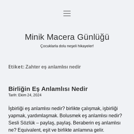
menüyü
Anasayfa
aç
Gizlilik Politikası
Minik Macera Günlüğü
Yasal Uyarı
Çocuklarla dolu neşeli hikayeler!
Hakkımızda
Etiket:
Zahter eş anlamlısı nedir
Birliğin Eş Anlamlısı Nedir
Tarih: Ekim 24, 2024
İşbirliği eş anlamlısı nedir? birlikte çalışmak, işbirliği
yapmak, yardımlaşmak. Bolusmek eş anlamlısı nedir?
Sesli Sözlük – paylaş, paylaş. Beraberin eş anlamlısı
ne? Equivalent, eşit ve birlikte anlamına gelir.