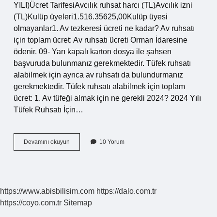
YILI)Ücret TarifesiAvcılık ruhsat harcı (TL)Avcılık izni
(TL)Kulüp üyeleri1.516.35625,00Kulüp üyesi
olmayanlar1. Av tezkeresi ücreti ne kadar? Av ruhsatı
için toplam ücret: Av ruhsatı ücreti Orman İdaresine
ödenir. 09- Yarı kapalı karton dosya ile şahsen
başvuruda bulunmanız gerekmektedir. Tüfek ruhsatı
alabilmek için ayrıca av ruhsatı da bulundurmanız
gerekmektedir. Tüfek ruhsatı alabilmek için toplam
ücret: 1. Av tüfeği almak için ne gerekli 2024? 2024 Yılı
Tüfek Ruhsatı İçin…
Av
Devamını okuyun
10 Yorum
Tezkeresi
Harcı
Ne
Kadar
https://www.abisbilisim.com
https://dalo.com.tr
https://coyo.com.tr
Sitemap