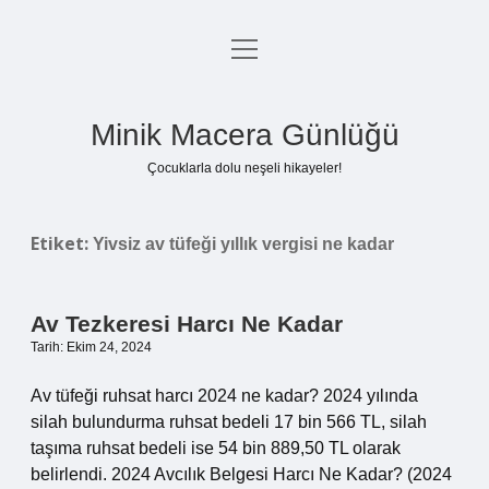
menüyü
Anasayfa
aç
Gizlilik Politikası
Minik Macera Günlüğü
Yasal Uyarı
Çocuklarla dolu neşeli hikayeler!
Hakkımızda
Etiket:
Yivsiz av tüfeği yıllık vergisi ne kadar
Av Tezkeresi Harcı Ne Kadar
Tarih: Ekim 24, 2024
Av tüfeği ruhsat harcı 2024 ne kadar? 2024 yılında
silah bulundurma ruhsat bedeli 17 bin 566 TL, silah
taşıma ruhsat bedeli ise 54 bin 889,50 TL olarak
belirlendi. 2024 Avcılık Belgesi Harcı Ne Kadar? (2024