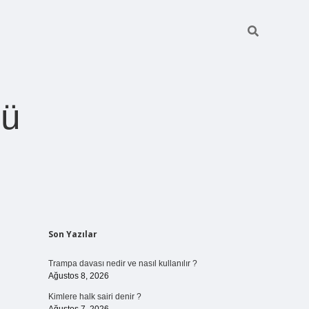
ğü
Sidebar
Son Yazılar
betci.org
Trampa davası nedir ve nasıl kullanılır ?
Ağustos 8, 2026
Kimlere halk sairi denir ?