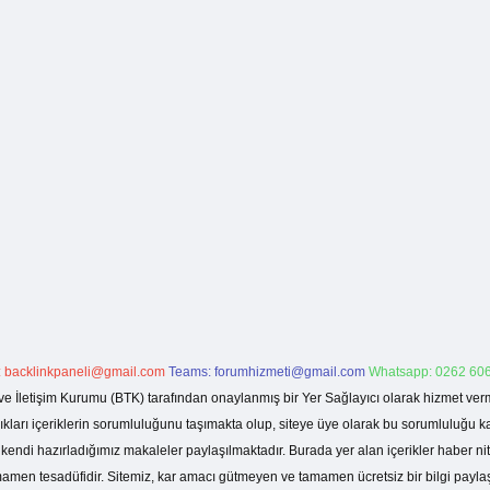
:
backlinkpaneli@gmail.com
Teams:
forumhizmeti@gmail.com
Whatsapp: 0262 606
ve İletişim Kurumu (BTK) tarafından onaylanmış bir Yer Sağlayıcı olarak hizmet verm
rı içeriklerin sorumluluğunu taşımakta olup, siteye üye olarak bu sorumluluğu kabul
a kendi hazırladığımız makaleler paylaşılmaktadır. Burada yer alan içerikler haber 
tamamen tesadüfidir. Sitemiz, kar amacı gütmeyen ve tamamen ücretsiz bir bilgi pay