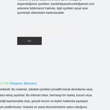
düşündüğünüz içerikleri,
backlinkpanelicomtr@gmail.com
adresine bildirmeniz halinde, ilgili içerikler yasal süre
içerisinde sitemizden kaldırılacaktır.
Arama
 0 726
Telegram: @karabul
ektedir. Bu nedenle, sitedeki içerikleri proaktif olarak denetleme veya
 etmiş sayılırlar. Bu internet sitesi, herhangi bir marka, kurum veya
niteliği taşımamakta olup, gerçek kurum ve kişiler hakkında paylaşım
laşım platformudur. Hukuka ve yasal düzenlemelere aykırı olduğunu