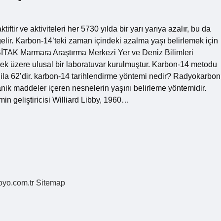
ftir ve aktiviteleri her 5730 yılda bir yarı yarıya azalır, bu da
lir. Karbon-14’teki zaman içindeki azalma yaşı belirlemek için
TÜBİTAK Marmara Araştırma Merkezi Yer ve Deniz Bilimleri
ek üzere ulusal bir laboratuvar kurulmuştur. Karbon-14 metodu
0 ila 62’dir. karbon-14 tarihlendirme yöntemi nedir? Radyokarbon
ganik maddeler içeren nesnelerin yaşını belirleme yöntemidir.
min geliştiricisi Williard Libby, 1960…
coyo.com.tr
Sitemap