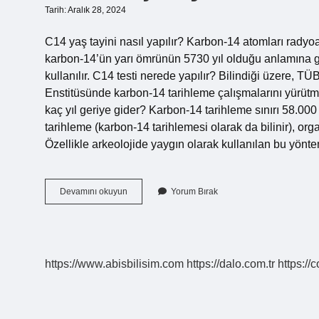
Tarih: Aralık 28, 2024
C14 yaş tayini nasıl yapılır? Karbon-14 atomları radyoakti
karbon-14’ün yarı ömrünün 5730 yıl olduğu anlamına ge
kullanılır. C14 testi nerede yapılır? Bilindiği üzere, 
Enstitüsünde karbon-14 tarihleme çalışmalarını yürütm
kaç yıl geriye gider? Karbon-14 tarihleme sınırı 58.00
tarihleme (karbon-14 tarihlemesi olarak da bilinir), or
Özellikle arkeolojide yaygın olarak kullanılan bu yönte
C
Devamını okuyun
Yorum Bırak
14
Yaş
Tayini
Nasıl
Yapılır
https://www.abisbilisim.com
https://dalo.com.tr
https://