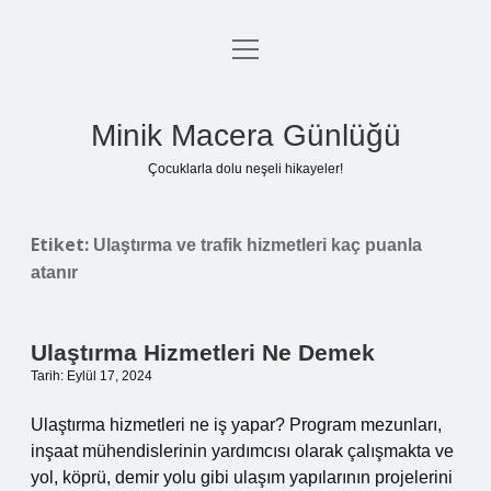
menüyü
Anasayfa
aç
Gizlilik Politikası
Minik Macera Günlüğü
Yasal Uyarı
Çocuklarla dolu neşeli hikayeler!
Hakkımızda
Etiket:
Ulaştırma ve trafik hizmetleri kaç puanla
atanır
Ulaştırma Hizmetleri Ne Demek
Tarih: Eylül 17, 2024
Ulaştırma hizmetleri ne iş yapar? Program mezunları,
inşaat mühendislerinin yardımcısı olarak çalışmakta ve
yol, köprü, demir yolu gibi ulaşım yapılarının projelerini