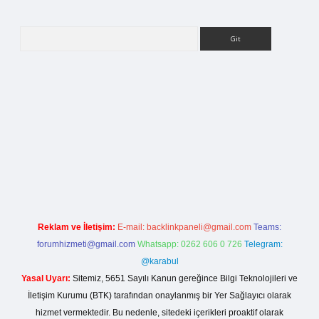
Arama
rg
Reklam ve İletişim:
E-mail:
backlinkpaneli@gmail.com
Teams:
forumhizmeti@gmail.com
Whatsapp: 0262 606 0 726
Telegram:
@karabul
Yasal Uyarı:
Sitemiz, 5651 Sayılı Kanun gereğince Bilgi Teknolojileri ve
İletişim Kurumu (BTK) tarafından onaylanmış bir Yer Sağlayıcı olarak
hizmet vermektedir. Bu nedenle, sitedeki içerikleri proaktif olarak