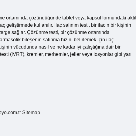
nme ortamında çözündüğünde tablet veya kapsül formundaki akti
 geliştirmede kullanılır. İlaç salınım testi, bir ilacın bir kişinin
österge sağlar. Çözünme testi, bir çözünme ortamında
rmasötik bileşenin salınma hızını belirlemek için ilaç
 kişinin vücudunda nasıl ve ne kadar iyi çalıştığına dair bir
m testi (IVRT), kremler, merhemler, jeller veya losyonlar gibi yarı
coyo.com.tr
Sitemap