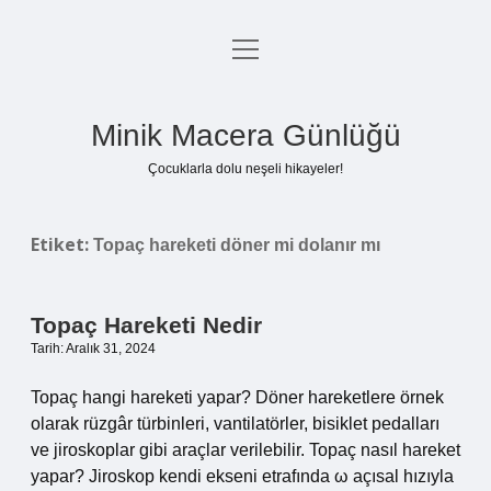
menüyü
Anasayfa
aç
Gizlilik Politikası
Minik Macera Günlüğü
Yasal Uyarı
Çocuklarla dolu neşeli hikayeler!
Hakkımızda
Etiket:
Topaç hareketi döner mi dolanır mı
Topaç Hareketi Nedir
Tarih: Aralık 31, 2024
Topaç hangi hareketi yapar? Döner hareketlere örnek
olarak rüzgâr türbinleri, vantilatörler, bisiklet pedalları
ve jiroskoplar gibi araçlar verilebilir. Topaç nasıl hareket
yapar? Jiroskop kendi ekseni etrafında ω açısal hızıyla