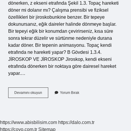
dönerken, z ekseni etrafında Şekil 1.3. Topaç hareketi
döner mi dolanır mı? Çalışma prensibi ve fiziksel
özellikleri bir jiroskobunkine benzer. Bir tepeye
dokunursanız, eğik daireler halinde dönmeye başlar.
Bir tepeyi eğik bir konumdan çevirirseniz, kısa süre
sonra tekrar düzelir ve sürtünme nedeniyle durana
kadar döner. Bir tepenin animasyonu. Topaç kendi
etrafında ne hareketi yapar? B Gövdesi 1.3.4.
JİROSKOP VE JİROSKOP Jiroskop, kendi ekseni
etrafında dönerken bir noktaya göre dairesel hareket
yapar.…
Topaç
Devamını okuyun
Yorum Bırak
Hareketi
Nedir
https://www.abisbilisim.com
https://dalo.com.tr
https://coyo.com.tr
Sitemap