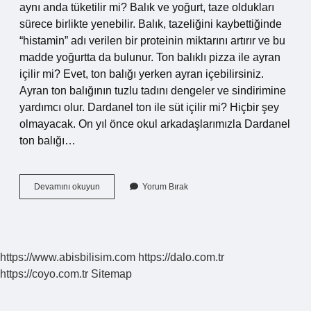
aynı anda tüketilir mi? Balık ve yoğurt, taze oldukları
sürece birlikte yenebilir. Balık, tazeliğini kaybettiğinde
“histamin” adı verilen bir proteinin miktarını artırır ve bu
madde yoğurtta da bulunur. Ton balıklı pizza ile ayran
içilir mi? Evet, ton balığı yerken ayran içebilirsiniz.
Ayran ton balığının tuzlu tadını dengeler ve sindirimine
yardımcı olur. Dardanel ton ile süt içilir mi? Hiçbir şey
olmayacak. On yıl önce okul arkadaşlarımızla Dardanel
ton balığı…
Ton
Devamını okuyun
Yorum Bırak
Balığı
Ve
Ayran
Içilir
Mi
https://www.abisbilisim.com
https://dalo.com.tr
https://coyo.com.tr
Sitemap