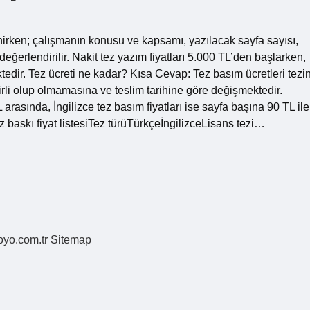
enirken; çalışmanın konusu ve kapsamı, yazılacak sayfa sayısı,
 değerlendirilir. Nakit tez yazım fiyatları 5.000 TL’den başlarken,
ktedir. Tez ücreti ne kadar? Kısa Cevap: Tez basım ücretleri tezi
rli olup olmamasına ve teslim tarihine göre değişmektedir.
 arasında, İngilizce tez basım fiyatları ise sayfa başına 90 TL ile
baskı fiyat listesiTez türüTürkçeİngilizceLisans tezi…
coyo.com.tr
Sitemap