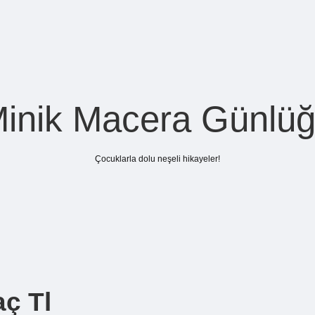
inik Macera Günlü
Çocuklarla dolu neşeli hikayeler!
aç Tl