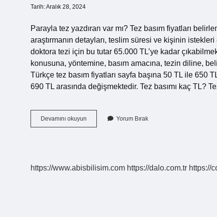
Tarih: Aralık 28, 2024
Parayla tez yazdıran var mı? Tez basım fiyatları belirl
araştırmanın detayları, teslim süresi ve kişinin istekleri
doktora tezi için bu tutar 65.000 TL’ye kadar çıkabilme
konusuna, yöntemine, basım amacına, tezin diline, beli
Türkçe tez basım fiyatları sayfa başına 50 TL ile 650 TL
690 TL arasında değişmektedir. Tez basımı kaç TL? Tez 
Lisans
Devamını okuyun
Yorum Bırak
Bitirme
Tezi
Kaç
Tl
https://www.abisbilisim.com
https://dalo.com.tr
https://