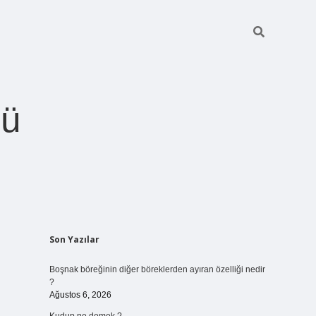
ğü
Sidebar
Son Yazılar
betci.org
Boşnak böreğinin diğer böreklerden ayıran özelliği nedir
?
Ağustos 6, 2026