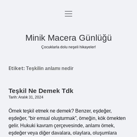
menüyü
Anasayfa
aç
Gizlilik Politikası
Minik Macera Günlüğü
Yasal Uyarı
Çocuklarla dolu neşeli hikayeler!
Hakkımızda
Etiket:
Teşkilin anlamı nedir
Teşkil Ne Demek Tdk
Tarih: Aralık 31, 2024
Örnek teşkil etmek ne demek? Benzer, eşdeğer,
eşdeğer, “bir emsal oluşturmak”, örneğin, kök örnekten
gelir. Hukuki kavram çerçevesinde, anlamı örnek,
eşdeğer veya diğer davalara, olaylara, oluşumlara