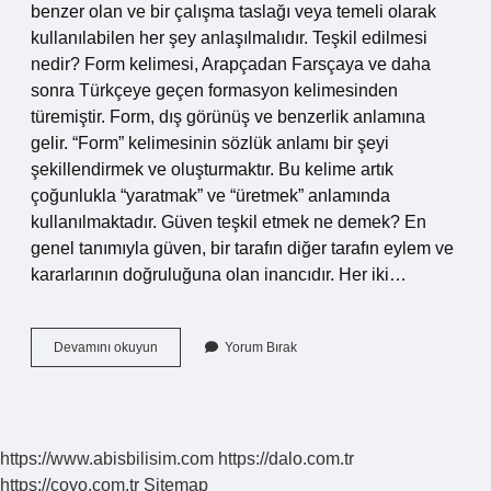
benzer olan ve bir çalışma taslağı veya temeli olarak
kullanılabilen her şey anlaşılmalıdır. Teşkil edilmesi
nedir? Form kelimesi, Arapçadan Farsçaya ve daha
sonra Türkçeye geçen formasyon kelimesinden
türemiştir. Form, dış görünüş ve benzerlik anlamına
gelir. “Form” kelimesinin sözlük anlamı bir şeyi
şekillendirmek ve oluşturmaktır. Bu kelime artık
çoğunlukla “yaratmak” ve “üretmek” anlamında
kullanılmaktadır. Güven teşkil etmek ne demek? En
genel tanımıyla güven, bir tarafın diğer tarafın eylem ve
kararlarının doğruluğuna olan inancıdır. Her iki…
Teşkil
Devamını okuyun
Yorum Bırak
Ne
Demek
Tdk
https://www.abisbilisim.com
https://dalo.com.tr
https://coyo.com.tr
Sitemap