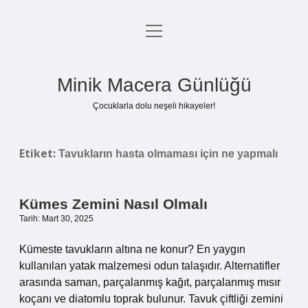
menüyü
Anasayfa
aç
Gizlilik Politikası
Minik Macera Günlüğü
Yasal Uyarı
Çocuklarla dolu neşeli hikayeler!
Hakkımızda
Etiket:
Tavukların hasta olmaması için ne yapmalı
Kümes Zemini Nasıl Olmalı
Tarih: Mart 30, 2025
Kümeste tavukların altına ne konur? En yaygın
kullanılan yatak malzemesi odun talaşıdır. Alternatifler
arasında saman, parçalanmış kağıt, parçalanmış mısır
koçanı ve diatomlu toprak bulunur. Tavuk çiftliği zemini