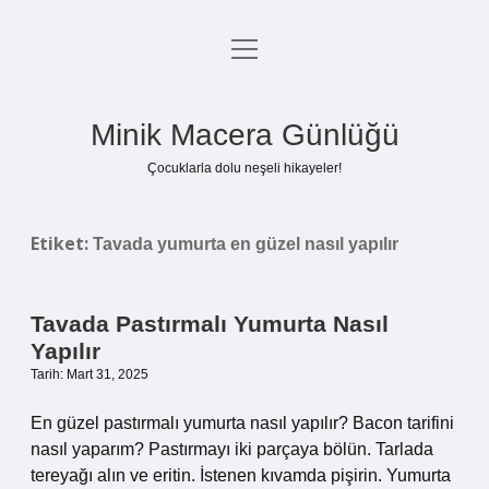
menüyü
Anasayfa
aç
Gizlilik Politikası
Minik Macera Günlüğü
Yasal Uyarı
Çocuklarla dolu neşeli hikayeler!
Hakkımızda
Etiket:
Tavada yumurta en güzel nasıl yapılır
Tavada Pastırmalı Yumurta Nasıl
Yapılır
Tarih: Mart 31, 2025
En güzel pastırmalı yumurta nasıl yapılır? Bacon tarifini
nasıl yaparım? Pastırmayı iki parçaya bölün. Tarlada
tereyağı alın ve eritin. İstenen kıvamda pişirin. Yumurta