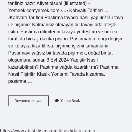
tarifiniz hazır. Afiyet olsun! (Illustrated) –
Yemeek.comyemek.com ›…› Kahvaltı Tarifleri …
›Kahvaltı Tarifleri Pastırma tavada nasıl yapılır? Bir tava
ile pişirme: Katmansız olmayan bir tavayı orta ateşte
ısıtın. Pastırma dilimlerini tavaya yerleştirin ve her iki
tarafı da birkaç dakika pişirin. Pastırmanın rengi değişir
ve kolayca kızartılırsa, pişirme işlemi tamamlanır.
Pastırmayı yağsız bir tavada pişirmek, doğal bir tat
oluşumunu sunar. 3 Eyl 2024 Yapıştır Nasıl
kızartabilirsin? Pastırma yağda kızartılır mı? Pastırma
Nasıl Pişirilir, Klasik Yöntem: Tavada kızartma,
pastırma,…
Tavada
Devamını okuyun
Yorum Bırak
Pastırmalı
Yumurta
Nasıl
Yapılır
https://www.abisbilisim.com
https://dalo.com.tr