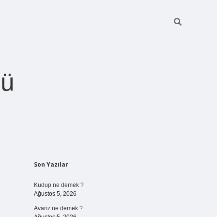
ğü
Sidebar
Son Yazılar
betci.org
Kudup ne demek ?
Ağustos 5, 2026
Avarız ne demek ?