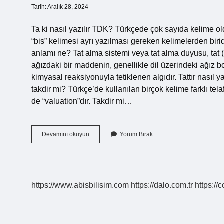
Tarih: Aralık 28, 2024
Ta ki nasıl yazılır TDK? Türkçede çok sayıda kelime o
“bis” kelimesi ayrı yazılması gereken kelimelerden birid
anlamı ne? Tat alma sistemi veya tat alma duyusu, tat 
ağızdaki bir maddenin, genellikle dil üzerindeki ağız b
kimyasal reaksiyonuyla tetiklenen algıdır. Tattır nasıl
takdir mi? Türkçe’de kullanılan birçok kelime farklı tel
de “valuation”dır. Takdir mi…
Tat
Devamını okuyun
Yorum Bırak
Nasıl
Yazılır
Tdk
https://www.abisbilisim.com
https://dalo.com.tr
https://