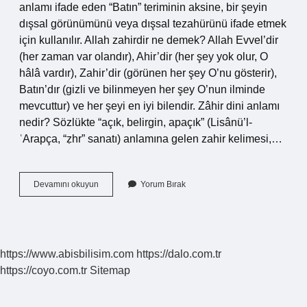
anlamı ifade eden “Batın” teriminin aksine, bir şeyin
dışsal görünümünü veya dışsal tezahürünü ifade etmek
için kullanılır. Allah zahirdir ne demek? Allah Evvel’dir
(her zaman var olandır), Ahir’dir (her şey yok olur, O
hâlâ vardır), Zahir’dir (görünen her şey O’nu gösterir),
Batın’dır (gizli ve bilinmeyen her şey O’nun ilminde
mevcuttur) ve her şeyi en iyi bilendir. Zâhir dini anlamı
nedir? Sözlükte “açık, belirgin, apaçık” (Lisânü’l-
ʿArapça, “ẓhr” sanatı) anlamına gelen zahir kelimesi,…
Allahın
Devamını okuyun
Yorum Bırak
Isimlerinden
Zahir
Ne
Demek
https://www.abisbilisim.com
https://dalo.com.tr
https://coyo.com.tr
Sitemap