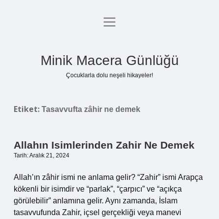
menüyü
Anasayfa
aç
Gizlilik Politikası
Minik Macera Günlüğü
Yasal Uyarı
Çocuklarla dolu neşeli hikayeler!
Hakkımızda
Etiket:
Tasavvufta zâhir ne demek
Allahın Isimlerinden Zahir Ne Demek
Tarih: Aralık 21, 2024
Allah’ın zâhir ismi ne anlama gelir? “Zahir” ismi Arapça
kökenli bir isimdir ve “parlak”, “çarpıcı” ve “açıkça
görülebilir” anlamına gelir. Aynı zamanda, İslam
tasavvufunda Zahir, içsel gerçekliği veya manevi