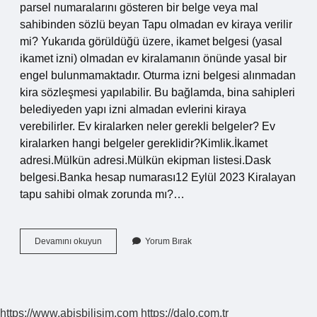
parsel numaralarını gösteren bir belge veya mal
sahibinden sözlü beyan Tapu olmadan ev kiraya verilir
mi? Yukarıda görüldüğü üzere, ikamet belgesi (yasal
ikamet izni) olmadan ev kiralamanın önünde yasal bir
engel bulunmamaktadır. Oturma izni belgesi alınmadan
kira sözleşmesi yapılabilir. Bu bağlamda, bina sahipleri
belediyeden yapı izni almadan evlerini kiraya
verebilirler. Ev kiralarken neler gerekli belgeler? Ev
kiralarken hangi belgeler gereklidir?Kimlik.İkamet
adresi.Mülkün adresi.Mülkün ekipman listesi.Dask
belgesi.Banka hesap numarası12 Eylül 2023 Kiralayan
tapu sahibi olmak zorunda mı?…
Ev
Devamını okuyun
Yorum Bırak
Kiralarken
Tapu
Istenir
Mi
https://www.abisbilisim.com
https://dalo.com.tr