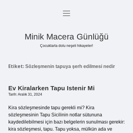
menüyü
Anasayfa
aç
Gizlilik Politikası
Minik Macera Günlüğü
Yasal Uyarı
Çocuklarla dolu neşeli hikayeler!
Hakkımızda
Etiket:
Sözleşmenin tapuya şerh edilmesi nedir
Ev Kiralarken Tapu Istenir Mi
Tarih: Aralık 31, 2024
Kira sözleşmesinde tapu gerekli mi? Kira
sözleşmesinin Tapu Sicilinin notlar sütununa
kaydedilebilmesi için bazı belgelerin sunulması gerekir:
kira sözleşmesi, tapu. Tapu yoksa, mülkün ada ve