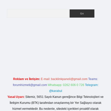
Arama
rg
Reklam ve İletişim:
E-mail:
backlinkpaneli@gmail.com
Teams:
forumhizmeti@gmail.com
Whatsapp: 0262 606 0 726
Telegram:
@karabul
Yasal Uyarı:
Sitemiz, 5651 Sayılı Kanun gereğince Bilgi Teknolojileri ve
İletişim Kurumu (BTK) tarafından onaylanmış bir Yer Sağlayıcı olarak
hizmet vermektedir. Bu nedenle, sitedeki içerikleri proaktif olarak