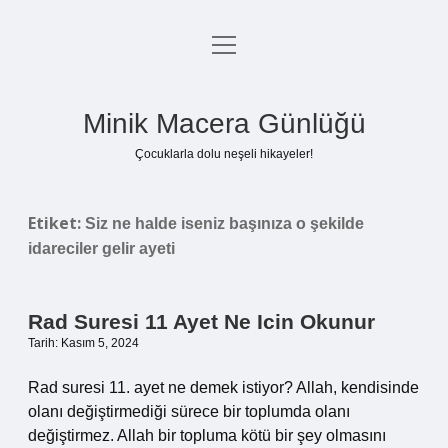
menüyü
Anasayfa
aç
Gizlilik Politikası
Minik Macera Günlüğü
Yasal Uyarı
Çocuklarla dolu neşeli hikayeler!
Hakkımızda
Etiket:
Siz ne halde iseniz başınıza o şekilde
idareciler gelir ayeti
Rad Suresi 11 Ayet Ne Icin Okunur
Tarih: Kasım 5, 2024
Rad suresi 11. ayet ne demek istiyor? Allah, kendisinde
olanı değiştirmediği sürece bir toplumda olanı
değiştirmez. Allah bir topluma kötü bir şey olmasını