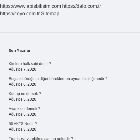
Icin
https://www.abisbilisim.com
https://dalo.com.tr
Okunur
https://coyo.com.tr
Sitemap
Sidebar
Son Yazılar
Kimlere halk sairi denir ?
Ağustos 7, 2026
Boşnak böreğinin diğer böreklerden ayıran özelliği nedir ?
Ağustos 6, 2026
Kudup ne demek ?
Ağustos 5, 2026
Avarız ne demek ?
Ağustos 5, 2026
50 AKTS Nedir ?
Ağustos 3, 2026
Trombosit verebilme şartları nelerdir ?