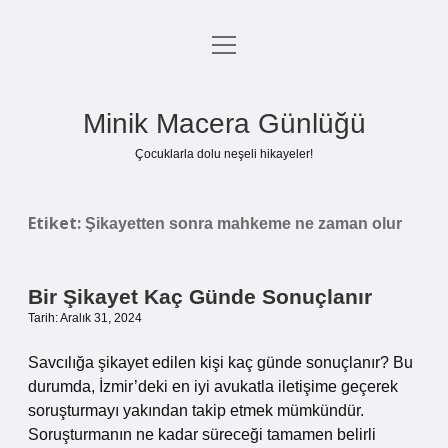
menüyü
Anasayfa
aç
Gizlilik Politikası
Minik Macera Günlüğü
Yasal Uyarı
Çocuklarla dolu neşeli hikayeler!
Hakkımızda
Etiket:
Şikayetten sonra mahkeme ne zaman olur
Bir Şikayet Kaç Günde Sonuçlanır
Tarih: Aralık 31, 2024
Savcılığa şikayet edilen kişi kaç günde sonuçlanır? Bu
durumda, İzmir’deki en iyi avukatla iletişime geçerek
soruşturmayı yakından takip etmek mümkündür.
Soruşturmanın ne kadar süreceği tamamen belirli