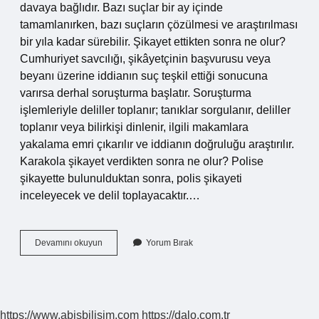
davaya bağlıdır. Bazı suçlar bir ay içinde
tamamlanırken, bazı suçların çözülmesi ve araştırılması
bir yıla kadar sürebilir. Şikayet ettikten sonra ne olur?
Cumhuriyet savcılığı, şikâyetçinin başvurusu veya
beyanı üzerine iddianın suç teşkil ettiği sonucuna
varırsa derhal soruşturma başlatır. Soruşturma
işlemleriyle deliller toplanır; tanıklar sorgulanır, deliller
toplanır veya bilirkişi dinlenir, ilgili makamlara
yakalama emri çıkarılır ve iddianın doğruluğu araştırılır.
Karakola şikayet verdikten sonra ne olur? Polise
şikayette bulunulduktan sonra, polis şikayeti
inceleyecek ve delil toplayacaktır.…
Bir
Devamını okuyun
Yorum Bırak
Şikayet
Kaç
Günde
Sonuçlanır
https://www.abisbilisim.com
https://dalo.com.tr