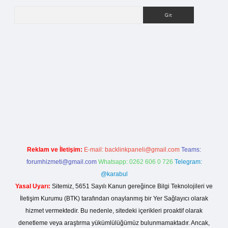
Arama
rg
Reklam ve İletişim:
E-mail:
backlinkpaneli@gmail.com
Teams:
forumhizmeti@gmail.com
Whatsapp: 0262 606 0 726
Telegram:
@karabul
Yasal Uyarı:
Sitemiz, 5651 Sayılı Kanun gereğince Bilgi Teknolojileri ve
İletişim Kurumu (BTK) tarafından onaylanmış bir Yer Sağlayıcı olarak
hizmet vermektedir. Bu nedenle, sitedeki içerikleri proaktif olarak
denetleme veya araştırma yükümlülüğümüz bulunmamaktadır. Ancak,