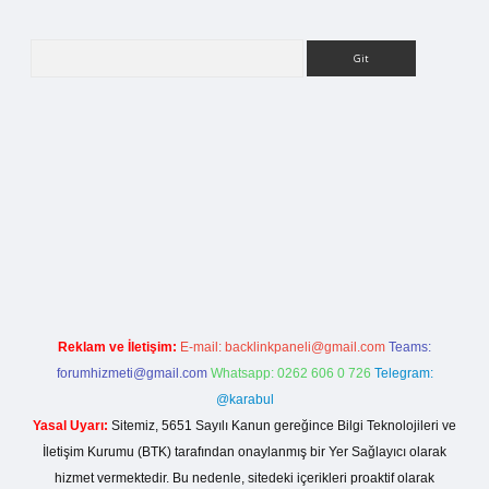
Arama
rg
Reklam ve İletişim:
E-mail:
backlinkpaneli@gmail.com
Teams:
forumhizmeti@gmail.com
Whatsapp: 0262 606 0 726
Telegram:
@karabul
Yasal Uyarı:
Sitemiz, 5651 Sayılı Kanun gereğince Bilgi Teknolojileri ve
İletişim Kurumu (BTK) tarafından onaylanmış bir Yer Sağlayıcı olarak
hizmet vermektedir. Bu nedenle, sitedeki içerikleri proaktif olarak