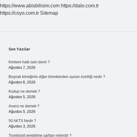
https://www.abisbilisim.com
https://dalo.com.tr
https://coyo.com.tr
Sitemap
Sidebar
Son Yazılar
Kimlere halk sairi denir ?
Ağustos 7, 2026
Boşnak böreğinin diğer böreklerden ayıran özelliği nedir ?
Ağustos 6, 2026
Kudup ne demek ?
Ağustos 5, 2026
Avarız ne demek ?
Ağustos 5, 2026
50 AKTS Nedir ?
Ağustos 3, 2026
Trombosit verebilme şartları nelerdir ?