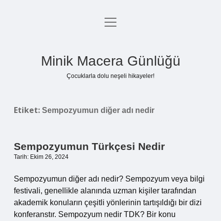
menüyü
Anasayfa
aç
Gizlilik Politikası
Minik Macera Günlüğü
Yasal Uyarı
Çocuklarla dolu neşeli hikayeler!
Hakkımızda
Etiket:
Sempozyumun diğer adı nedir
Sempozyumun Türkçesi Nedir
Tarih: Ekim 26, 2024
Sempozyumun diğer adı nedir? Sempozyum veya bilgi
festivali, genellikle alanında uzman kişiler tarafından
akademik konuların çeşitli yönlerinin tartışıldığı bir dizi
konferanstır. Sempozyum nedir TDK? Bir konu