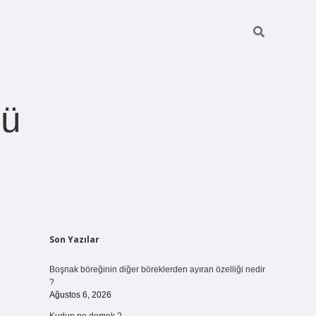
ğü
Sidebar
Son Yazılar
betci.org
Boşnak böreğinin diğer böreklerden ayıran özelliği nedir
?
Ağustos 6, 2026