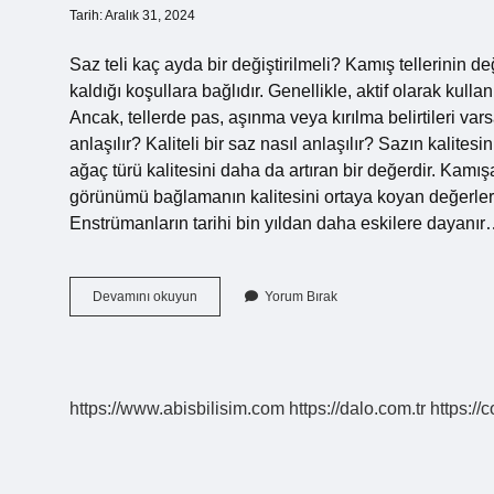
Tarih: Aralık 31, 2024
Saz teli kaç ayda bir değiştirilmeli? Kamış tellerinin d
kaldığı koşullara bağlıdır. Genellikle, aktif olarak kullan
Ancak, tellerde pas, aşınma veya kırılma belirtileri varsa
anlaşılır? Kaliteli bir saz nasıl anlaşılır? Sazın kalites
ağaç türü kalitesini daha da artıran bir değerdir. Kamışa
görünümü bağlamanın kalitesini ortaya koyan değerler 
Enstrümanların tarihi bin yıldan daha eskilere dayanı
Bir
Devamını okuyun
Yorum Bırak
Sazın
Ömrü
Ne
Kadardır
https://www.abisbilisim.com
https://dalo.com.tr
https://