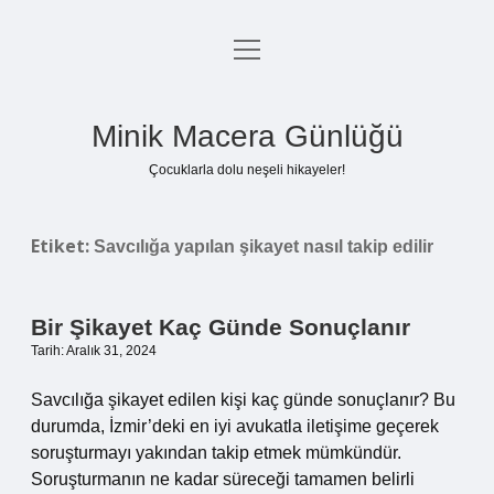
menüyü
Anasayfa
aç
Gizlilik Politikası
Minik Macera Günlüğü
Yasal Uyarı
Çocuklarla dolu neşeli hikayeler!
Hakkımızda
Etiket:
Savcılığa yapılan şikayet nasıl takip edilir
Bir Şikayet Kaç Günde Sonuçlanır
Tarih: Aralık 31, 2024
Savcılığa şikayet edilen kişi kaç günde sonuçlanır? Bu
durumda, İzmir’deki en iyi avukatla iletişime geçerek
soruşturmayı yakından takip etmek mümkündür.
Soruşturmanın ne kadar süreceği tamamen belirli