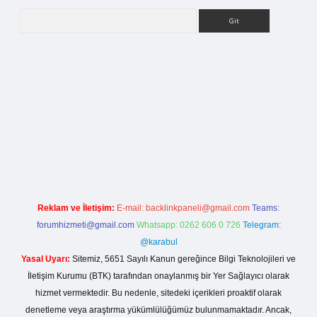
Arama
org
Reklam ve İletişim:
E-mail:
backlinkpaneli@gmail.com
Teams:
forumhizmeti@gmail.com
Whatsapp: 0262 606 0 726
Telegram:
@karabul
Yasal Uyarı:
Sitemiz, 5651 Sayılı Kanun gereğince Bilgi Teknolojileri ve
İletişim Kurumu (BTK) tarafından onaylanmış bir Yer Sağlayıcı olarak
hizmet vermektedir. Bu nedenle, sitedeki içerikleri proaktif olarak
denetleme veya araştırma yükümlülüğümüz bulunmamaktadır. Ancak,