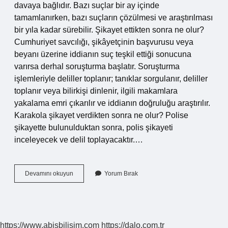
davaya bağlıdır. Bazı suçlar bir ay içinde
tamamlanırken, bazı suçların çözülmesi ve araştırılması
bir yıla kadar sürebilir. Şikayet ettikten sonra ne olur?
Cumhuriyet savcılığı, şikâyetçinin başvurusu veya
beyanı üzerine iddianın suç teşkil ettiği sonucuna
varırsa derhal soruşturma başlatır. Soruşturma
işlemleriyle deliller toplanır; tanıklar sorgulanır, deliller
toplanır veya bilirkişi dinlenir, ilgili makamlara
yakalama emri çıkarılır ve iddianın doğruluğu araştırılır.
Karakola şikayet verdikten sonra ne olur? Polise
şikayette bulunulduktan sonra, polis şikayeti
inceleyecek ve delil toplayacaktır.…
Bir
Devamını okuyun
Yorum Bırak
Şikayet
Kaç
Günde
Sonuçlanır
https://www.abisbilisim.com
https://dalo.com.tr