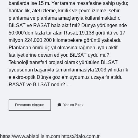
bantlarda ise 15 m. Yer tarama mesafesine sahip uydu;
haritacılık, afet izleme, kirlilik ve çevre izleme, şehir
planlama ve planlama amaçlarıyla kullanılmaktadır.
BiLSAT ve RASAT hala aktif mi? Dünya yörüngesinde
50.000’den fazla tur atan Rasat, 19.138 görüntü ve 17
milyon 224.000 200 kilometrekare görüntü yakaladı.
Planlanan ömrü üç yıl olmasına rağmen uydu aktif
faaliyetlerine devam ediyor. BiLSAT uydu mu?
Teknoloji transferi projesi olarak yürütülen BİLSAT
uydusunun başarıyla tamamlanmasıyla 2003 yılında ilk
elektro-optik Dünya gözlem uydumuz uzaya fırlatıldı.
RASAT ve BİLSAT nedir?…
Bilsat
Devamını okuyun
Yorum Bırak
Ve
Rasat
Nedir
https://www.abisbilisim.com
https://dalo.com.tr