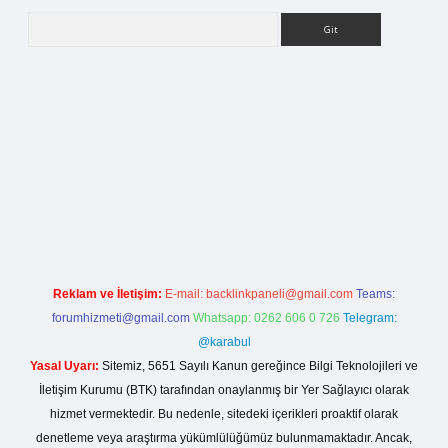
Arama
org
Reklam ve İletişim:
E-mail:
backlinkpaneli@gmail.com
Teams:
forumhizmeti@gmail.com
Whatsapp: 0262 606 0 726
Telegram:
@karabul
Yasal Uyarı:
Sitemiz, 5651 Sayılı Kanun gereğince Bilgi Teknolojileri ve
İletişim Kurumu (BTK) tarafından onaylanmış bir Yer Sağlayıcı olarak
hizmet vermektedir. Bu nedenle, sitedeki içerikleri proaktif olarak
denetleme veya araştırma yükümlülüğümüz bulunmamaktadır. Ancak,