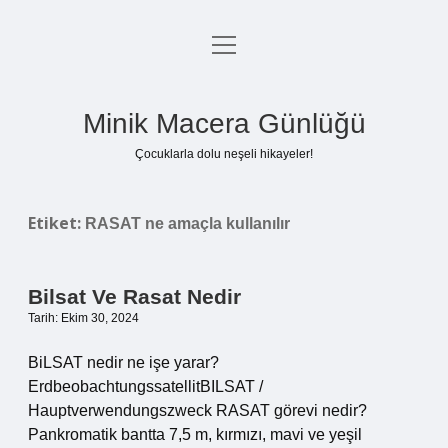
menüyü
Anasayfa
aç
Gizlilik Politikası
Minik Macera Günlüğü
Yasal Uyarı
Çocuklarla dolu neşeli hikayeler!
Hakkımızda
Etiket:
RASAT ne amaçla kullanılır
Bilsat Ve Rasat Nedir
Tarih: Ekim 30, 2024
BiLSAT nedir ne işe yarar?
ErdbeobachtungssatellitBILSAT /
Hauptverwendungszweck RASAT görevi nedir?
Pankromatik bantta 7,5 m, kırmızı, mavi ve yeşil