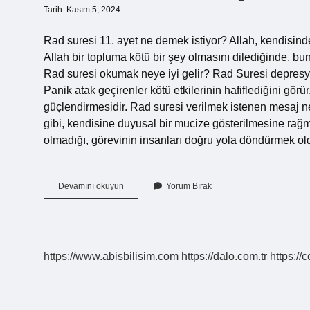
Tarih: Kasım 5, 2024
Rad suresi 11. ayet ne demek istiyor? Allah, kendisind
Allah bir topluma kötü bir şey olmasını dilediğinde, bu
Rad suresi okumak neye iyi gelir? Rad Suresi depresyon
Panik atak geçirenler kötü etkilerinin hafiflediğini görü
güçlendirmesidir. Rad suresi verilmek istenen mesaj n
gibi, kendisine duyusal bir mucize gösterilmesine ra
olmadığı, görevinin insanları doğru yola döndürmek 
Rad
Devamını okuyun
Yorum Bırak
Suresi
11
Ayet
Ne
Icin
https://www.abisbilisim.com
https://dalo.com.tr
https://
Okunur