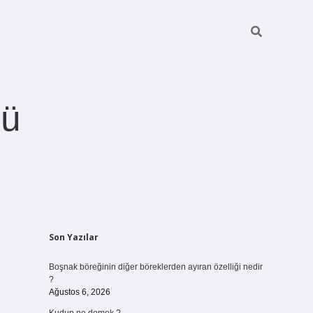
ğü
Sidebar
Son Yazılar
betci.org
Boşnak böreğinin diğer böreklerden ayıran özelliği nedir
?
Ağustos 6, 2026