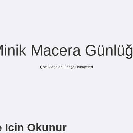
inik Macera Günlü
Çocuklarla dolu neşeli hikayeler!
e Icin Okunur