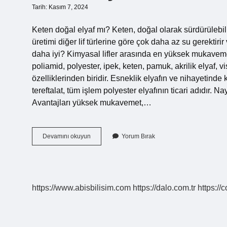
Tarih: Kasım 7, 2024
Keten doğal elyaf mı? Keten, doğal olarak sürdürülebilir 
üretimi diğer lif türlerine göre çok daha az su gerektiri
daha iyi? Kimyasal lifler arasında en yüksek mukavemete 
poliamid, polyester, ipek, keten, pamuk, akrilik elyaf, 
özelliklerinden biridir. Esneklik elyafın ve nihayetinde
tereftalat, tüm işlem polyester elyafının ticari adıdır. N
Avantajları yüksek mukavemet,…
Keten
Devamını okuyun
Yorum Bırak
Elyaf
Nedir
https://www.abisbilisim.com
https://dalo.com.tr
https://