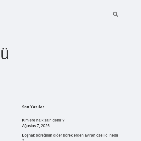
ğü
Sidebar
Son Yazılar
betci.org
Kimlere halk sairi denir ?
Ağustos 7, 2026
Boşnak böreğinin diğer böreklerden ayıran özelliği nedir