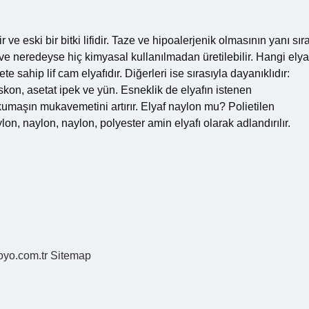
ve eski bir bitki lifidir. Taze ve hipoalerjenik olmasının yanı sıra
r ve neredeyse hiç kimyasal kullanılmadan üretilebilir. Hangi elya
sahip lif cam elyafıdır. Diğerleri ise sırasıyla dayanıklıdır:
viskon, asetat ipek ve yün. Esneklik de elyafın istenen
 kumaşın mukavemetini artırır. Elyaf naylon mu? Polietilen
aylon, naylon, naylon, polyester amin elyafı olarak adlandırılır.
coyo.com.tr
Sitemap