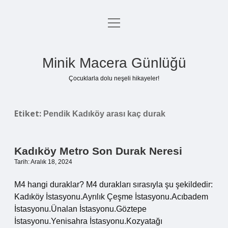
menüyü
Anasayfa
aç
Gizlilik Politikası
Minik Macera Günlüğü
Yasal Uyarı
Çocuklarla dolu neşeli hikayeler!
Hakkımızda
Etiket:
Pendik Kadıköy arası kaç durak
Kadıköy Metro Son Durak Neresi
Tarih: Aralık 18, 2024
M4 hangi duraklar? M4 durakları sırasıyla şu şekildedir:
Kadıköy İstasyonu.Ayrılık Çeşme İstasyonu.Acıbadem
İstasyonu.Ünalan İstasyonu.Göztepe
İstasyonu.Yenisahra İstasyonu.Kozyatağı