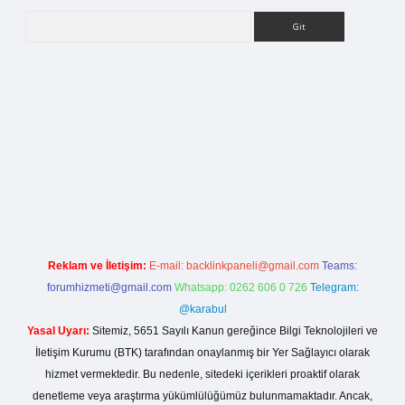
Arama
rg
Reklam ve İletişim:
E-mail:
backlinkpaneli@gmail.com
Teams:
forumhizmeti@gmail.com
Whatsapp: 0262 606 0 726
Telegram:
@karabul
Yasal Uyarı:
Sitemiz, 5651 Sayılı Kanun gereğince Bilgi Teknolojileri ve
İletişim Kurumu (BTK) tarafından onaylanmış bir Yer Sağlayıcı olarak
hizmet vermektedir. Bu nedenle, sitedeki içerikleri proaktif olarak
denetleme veya araştırma yükümlülüğümüz bulunmamaktadır. Ancak,