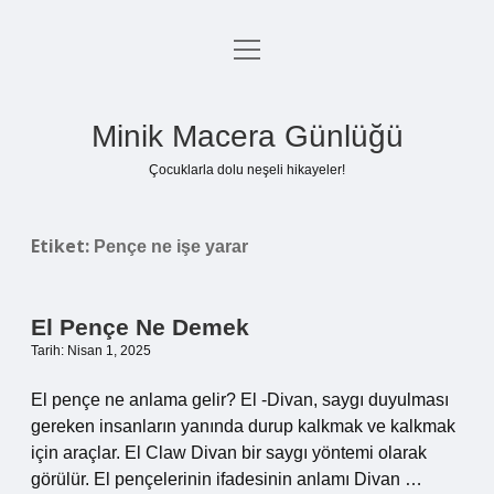
menüyü
Anasayfa
aç
Gizlilik Politikası
Minik Macera Günlüğü
Yasal Uyarı
Çocuklarla dolu neşeli hikayeler!
Hakkımızda
Etiket:
Pençe ne işe yarar
El Pençe Ne Demek
Tarih: Nisan 1, 2025
El pençe ne anlama gelir? El -Divan, saygı duyulması
gereken insanların yanında durup kalkmak ve kalkmak
için araçlar. El Claw Divan bir saygı yöntemi olarak
görülür. El pençelerinin ifadesinin anlamı Divan …