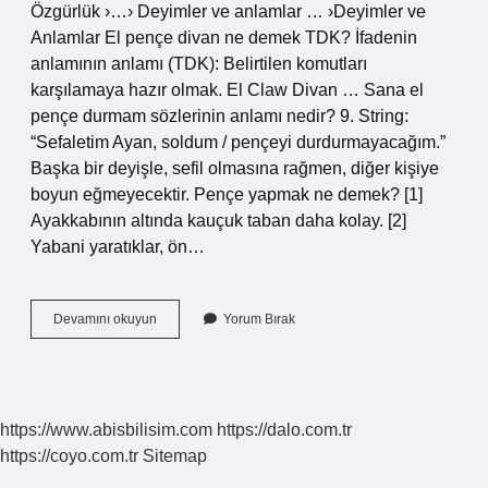
Özgürlük ›…› Deyimler ve anlamlar … ›Deyimler ve
Anlamlar El pençe divan ne demek TDK? İfadenin
anlamının anlamı (TDK): Belirtilen komutları
karşılamaya hazır olmak. El Claw Divan … Sana el
pençe durmam sözlerinin anlamı nedir? 9. String:
“Sefaletim Ayan, soldum / pençeyi durdurmayacağım.”
Başka bir deyişle, sefil olmasına rağmen, diğer kişiye
boyun eğmeyecektir. Pençe yapmak ne demek? [1]
Ayakkabının altında kauçuk taban daha kolay. [2]
Yabani yaratıklar, ön…
El
Devamını okuyun
Yorum Bırak
Pençe
Ne
Demek
https://www.abisbilisim.com
https://dalo.com.tr
https://coyo.com.tr
Sitemap