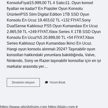
KonsoluFiyat15.999,00 TL 4 Satıcı11. Oyun konsol
fiyatları ne kadar? En Popüler Oyun Konsolu
ÜrünleriPS5 Slim Digital Edition 1TB SSD Oyun
Konsolu En Ucuz 19.403,02 TL +132 FİYAT.Sony
DualSense Kablosuz PS5 Oyun Kumandası En Ucuz
2.865,59 TL +249 FİYAT.Xbox Series X 1TB SSD Oyun
Konsolu En Ucuz%5 20.899,00 TL +54 FİYAT.Xbox
Series Kablosuz Oyun Kumandası İkinci En Ucuz.
Hangi oyun konsolu alınmalı 2024? Taşınabilir oyun
konsolları hakkındaki yorumlara bakıldığında, Valve,
Nintendo, Sony ve Razer taşınabilir konsollar için en iyi
markalar arasında yer…
Dünyanın
Devamını okuyun
Yorum Bırak
En
Küçük
Oyun
Konsolu
Kaç
https://www.abisbilisim.com
https://dalo.com.tr