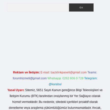
Arama
rg
Reklam ve İletişim:
E-mail:
backlinkpaneli@gmail.com
Teams:
forumhizmeti@gmail.com
Whatsapp: 0262 606 0 726
Telegram:
@karabul
Yasal Uyarı:
Sitemiz, 5651 Sayılı Kanun gereğince Bilgi Teknolojileri ve
İletişim Kurumu (BTK) tarafından onaylanmış bir Yer Sağlayıcı olarak
hizmet vermektedir. Bu nedenle, sitedeki içerikleri proaktif olarak
denetleme veya araştırma yükümlülüğümüz bulunmamaktadır. Ancak,