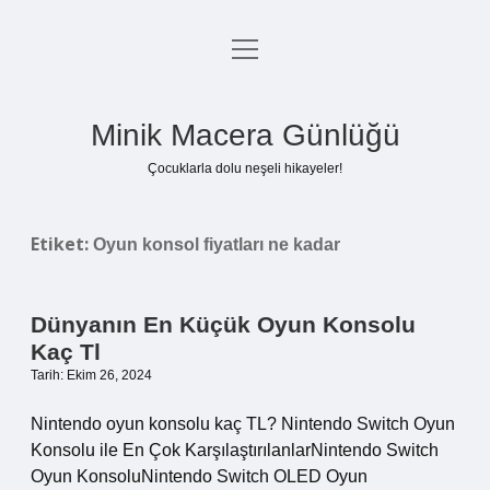
menüyü
Anasayfa
aç
Gizlilik Politikası
Minik Macera Günlüğü
Yasal Uyarı
Çocuklarla dolu neşeli hikayeler!
Hakkımızda
Etiket:
Oyun konsol fiyatları ne kadar
Dünyanın En Küçük Oyun Konsolu
Kaç Tl
Tarih: Ekim 26, 2024
Nintendo oyun konsolu kaç TL? Nintendo Switch Oyun
Konsolu ile En Çok KarşılaştırılanlarNintendo Switch
Oyun KonsoluNintendo Switch OLED Oyun