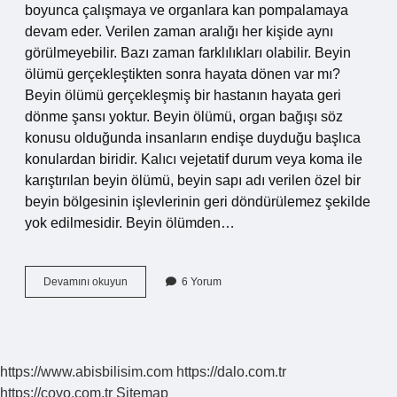
boyunca çalışmaya ve organlara kan pompalamaya
devam eder. Verilen zaman aralığı her kişide aynı
görülmeyebilir. Bazı zaman farklılıkları olabilir. Beyin
ölümü gerçekleştikten sonra hayata dönen var mı?
Beyin ölümü gerçekleşmiş bir hastanın hayata geri
dönme şansı yoktur. Beyin ölümü, organ bağışı söz
konusu olduğunda insanların endişe duyduğu başlıca
konulardan biridir. Kalıcı vejetatif durum veya koma ile
karıştırılan beyin ölümü, beyin sapı adı verilen özel bir
beyin bölgesinin işlevlerinin geri döndürülemez şekilde
yok edilmesidir. Beyin ölümden…
Beyin
Devamını okuyun
6 Yorum
Ölümü
Gerçekleşen
Insan
Ne
Kadar
https://www.abisbilisim.com
https://dalo.com.tr
Yaşayabilir
https://coyo.com.tr
Sitemap