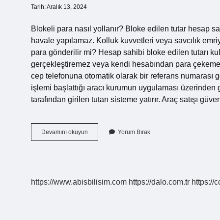
Tarih: Aralık 13, 2024
Blokeli para nasıl yollanır? Bloke edilen tutar hesap s
havale yapılamaz. Kolluk kuvvetleri veya savcılık emriy
para gönderilir mi? Hesap sahibi bloke edilen tutarı kul
gerçekleştiremez veya kendi hesabından para çekemez.
cep telefonuna otomatik olarak bir referans numarası gön
işlemi başlattığı aracı kurumun uygulaması üzerinden güv
tarafından girilen tutarı sisteme yatırır. Araç satışı gü
Blokeli
Devamını okuyun
Yorum Bırak
Para
Transferi
Nasıl
Yapılır
https://www.abisbilisim.com
https://dalo.com.tr
https://