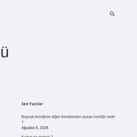
ğü
Sidebar
Son Yazılar
betci.org
Boşnak böreğinin diğer böreklerden ayıran özelliği nedir
?
Ağustos 6, 2026