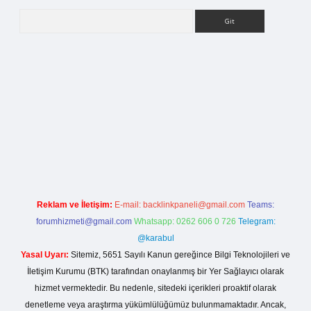
Arama
rg
Reklam ve İletişim:
E-mail:
backlinkpaneli@gmail.com
Teams:
forumhizmeti@gmail.com
Whatsapp: 0262 606 0 726
Telegram:
@karabul
Yasal Uyarı:
Sitemiz, 5651 Sayılı Kanun gereğince Bilgi Teknolojileri ve
İletişim Kurumu (BTK) tarafından onaylanmış bir Yer Sağlayıcı olarak
hizmet vermektedir. Bu nedenle, sitedeki içerikleri proaktif olarak
denetleme veya araştırma yükümlülüğümüz bulunmamaktadır. Ancak,