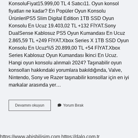
KonsoluFiyat15.999,00 TL 4 Satıcı11. Oyun konsol
fiyatları ne kadar? En Popüler Oyun Konsolu
ÜrünleriPS5 Slim Digital Edition 1TB SSD Oyun
Konsolu En Ucuz 19.403,02 TL +132 FİYAT.Sony
DualSense Kablosuz PS5 Oyun Kumandası En Ucuz
2.865,59 TL +249 FİYAT.Xbox Series X 1TB SSD Oyun
Konsolu En Ucuz%5 20.899,00 TL +54 FİYAT.Xbox
Series Kablosuz Oyun Kumandası İkinci En Ucuz.
Hangi oyun konsolu alınmalı 2024? Taşınabilir oyun
konsolları hakkındaki yorumlara bakıldığında, Valve,
Nintendo, Sony ve Razer taşınabilir konsollar için en iyi
markalar arasında yer…
Dünyanın
Devamını okuyun
Yorum Bırak
En
Küçük
Oyun
Konsolu
Kaç
https://www.abisbilisim.com
https://dalo.com.tr