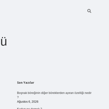
ğü
Sidebar
Son Yazılar
betci.org
Boşnak böreğinin diğer böreklerden ayıran özelliği nedir
?
Ağustos 6, 2026