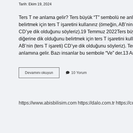
Tarih: Ekim 19, 2024
Ters T ne anlama gelir? Ters büyük “T” sembolü ne an
belirtmek için ters T işaretini kullanırız (örneğin, AB’n
CD’ye dik olduğunu söyleriz).19 Temmuz 2022Ters büy
diğerine dik olduğunu belirtmek için ters T işaretini k
AB’nin (ters T işareti) CD’ye dik olduğunu söyleriz). 
anlamına gelir. Bazı insanlar bu sembole “Ve” der.13
Ne
Devamını okuyun
10 Yorum
Demek
https://www.abisbilisim.com
https://dalo.com.tr
https://