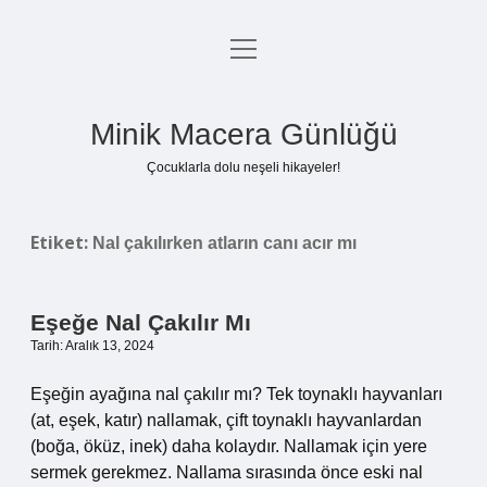
menüyü
Anasayfa
aç
Gizlilik Politikası
Minik Macera Günlüğü
Yasal Uyarı
Çocuklarla dolu neşeli hikayeler!
Hakkımızda
Etiket:
Nal çakılırken atların canı acır mı
Eşeğe Nal Çakılır Mı
Tarih: Aralık 13, 2024
Eşeğin ayağına nal çakılır mı? Tek toynaklı hayvanları
(at, eşek, katır) nallamak, çift toynaklı hayvanlardan
(boğa, öküz, inek) daha kolaydır. Nallamak için yere
sermek gerekmez. Nallama sırasında önce eski nal