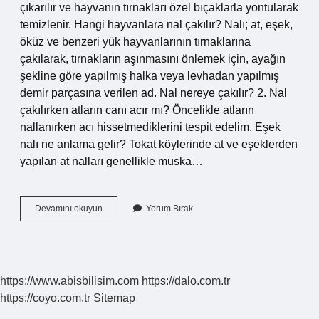
çıkarılır ve hayvanın tırnakları özel bıçaklarla yontularak
temizlenir. Hangi hayvanlara nal çakılır? Nalı; at, eşek,
öküz ve benzeri yük hayvanlarının tırnaklarına
çakılarak, tırnakların aşınmasını önlemek için, ayağın
şekline göre yapılmış halka veya levhadan yapılmış
demir parçasına verilen ad. Nal nereye çakılır? 2. Nal
çakılırken atların canı acır mı? Öncelikle atların
nallanırken acı hissetmediklerini tespit edelim. Eşek
nalı ne anlama gelir? Tokat köylerinde at ve eşeklerden
yapılan at nalları genellikle muska…
Eşeğe
Devamını okuyun
Yorum Bırak
Nal
Çakılır
Mı
https://www.abisbilisim.com
https://dalo.com.tr
https://coyo.com.tr
Sitemap