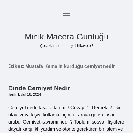
menüyü
Anasayfa
aç
Gizlilik Politikası
Minik Macera Günlüğü
Yasal Uyarı
Çocuklarla dolu neşeli hikayeler!
Hakkımızda
Etiket:
Mustafa Kemalin kurduğu cemiyet nedir
Dinde Cemiyet Nedir
Tarih: Eylül 18, 2024
Cemiyet nedir kısaca tanımı? Cevap: 1. Dernek. 2. Bir
olayı veya kişiyi kutlamak için bir araya gelen insan
grubu. Cemiyet kavramı nedir? Toplum, sosyal ilişkilere
dayalı karşılıklı yardım ve otorite gerektiren bir işlem ve