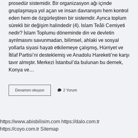
prosedür sistemidir. Bir organizasyon ağı içinde
gruplaşmaya yol açan ve insan davranışını hem kontrol
eden hem de özgürleştiren bir sistemdir. Ayrıca toplum
sürekli bir değişim halindedir (4). Islam Teâli Cemiyeti
nedir? İslam Toplumu döneminde din ve devletin
ayrılmasını savunmadan, bilimsel, ahlaki ve sosyal
yollarla siyasi hayatı etkilemeye çalışmış, Hürriyet ve
İtilaf Partisi’ni desteklemiş ve Anadolu Hareketi’ne karşı
tavır almıştır. Merkezi İstanbul’da bulunan bu dernek,
Konya ve…
Dinde
Devamını okuyun
2 Yorum
Cemiyet
Nedir
https://www.abisbilisim.com
https://dalo.com.tr
https://coyo.com.tr
Sitemap