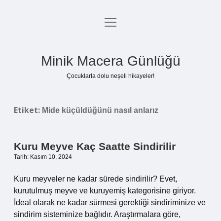
menüyü
Anasayfa
aç
Gizlilik Politikası
Minik Macera Günlüğü
Yasal Uyarı
Çocuklarla dolu neşeli hikayeler!
Hakkımızda
Etiket:
Mide küçüldüğünü nasıl anlarız
Kuru Meyve Kaç Saatte Sindirilir
Tarih: Kasım 10, 2024
Kuru meyveler ne kadar sürede sindirilir? Evet,
kurutulmuş meyve ve kuruyemiş kategorisine giriyor.
İdeal olarak ne kadar sürmesi gerektiği sindiriminize ve
sindirim sisteminize bağlıdır. Araştırmalara göre,