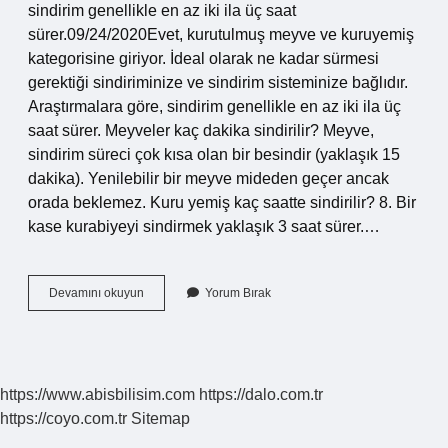
sindirim genellikle en az iki ila üç saat
sürer.09/24/2020Evet, kurutulmuş meyve ve kuruyemiş
kategorisine giriyor. İdeal olarak ne kadar sürmesi
gerektiği sindiriminize ve sindirim sisteminize bağlıdır.
Araştırmalara göre, sindirim genellikle en az iki ila üç
saat sürer. Meyveler kaç dakika sindirilir? Meyve,
sindirim süreci çok kısa olan bir besindir (yaklaşık 15
dakika). Yenilebilir bir meyve mideden geçer ancak
orada beklemez. Kuru yemiş kaç saatte sindirilir? 8. Bir
kase kurabiyeyi sindirmek yaklaşık 3 saat sürer.…
Kuru
Devamını okuyun
Yorum Bırak
Meyve
Kaç
Saatte
Sindirilir
https://www.abisbilisim.com
https://dalo.com.tr
https://coyo.com.tr
Sitemap